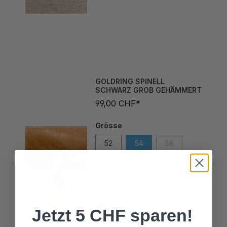
GOLDRING SPINELL
SCHWARZ GROB GEHÄMMERT
99,00 CHF*
Grösse
52
54
58
In den Warenkorb
Jetzt 5 CHF sparen!