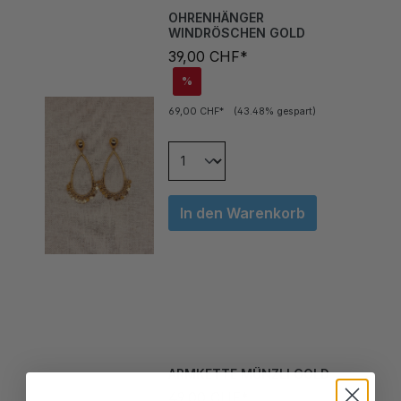
WINDRÖSCHEN GOLD
39,00 CHF*
%
69,00 CHF*
(43.48% gespart)
In den Warenkorb
ARMKETTE MÜNZLI GOLD
49,00 CHF*