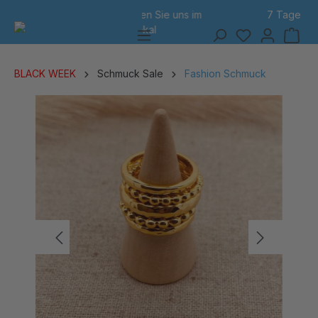
7 Tage Rückgabe
alt springen
BLACK WEEK
Schmuck Sale
Fashion Schmuck
Bildergalerie überspringen