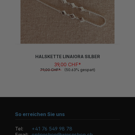
HALSKETTE LINAIORA SILBER
39,00 CHF*
79,00 CHF*
(50.63% gespart)
So erreichen Sie uns
Tel:
+41 76 549 98 78
Email:
onlineshop@wiesnshop.ch