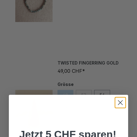
TWISTED FINGERRING GOLD
49,00 CHF*
Grösse
48
52
54
56
58
Jetzt 5 CHF sparen!