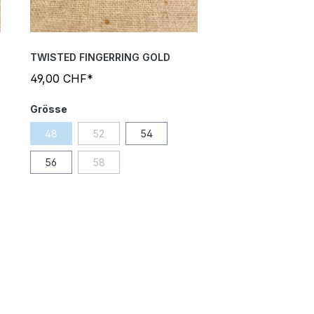
TWISTED FINGERRING GOLD
49,00 CHF*
Grösse
48
52
54
56
58