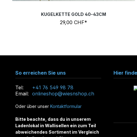
KUGELKETTE GOLD 40-43CM
29,00 CHF*
So erreichen Sie uns
Hier find
Tel:
+41 76 549 98 78
Email:
onlineshop@wiesnshop.ch
Oder über unser
Kontaktformular
Bitte beachte, dass du in unserem
Ladenlokal in Wallisellen ein zum Teil
abweichendes Sortiment im Vergleich