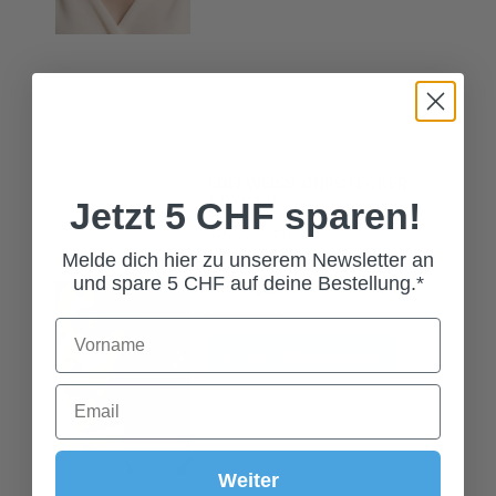
EDELWEISS OHRSTECKER
CRYSTAL
Jetzt 5 CHF sparen!
15,00 CHF*
Melde dich hier zu unserem Newsletter an
und spare 5 CHF auf deine Bestellung.*
In den Warenkorb
Weiter