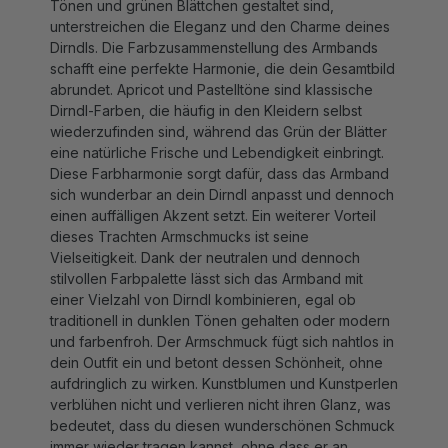
unterstreichen die Eleganz und den Charme deines
Dirndls. Die Farbzusammenstellung des Armbands
schafft eine perfekte Harmonie, die dein Gesamtbild
abrundet. Apricot und Pastelltöne sind klassische
Dirndl-Farben, die häufig in den Kleidern selbst
wiederzufinden sind, während das Grün der Blätter
eine natürliche Frische und Lebendigkeit einbringt.
Diese Farbharmonie sorgt dafür, dass das Armband
sich wunderbar an dein Dirndl anpasst und dennoch
einen auffälligen Akzent setzt. Ein weiterer Vorteil
dieses Trachten Armschmucks ist seine
Vielseitigkeit. Dank der neutralen und dennoch
stilvollen Farbpalette lässt sich das Armband mit
einer Vielzahl von Dirndl kombinieren, egal ob
traditionell in dunklen Tönen gehalten oder modern
und farbenfroh. Der Armschmuck fügt sich nahtlos in
dein Outfit ein und betont dessen Schönheit, ohne
aufdringlich zu wirken. Kunstblumen und Kunstperlen
verblühen nicht und verlieren nicht ihren Glanz, was
bedeutet, dass du diesen wunderschönen Schmuck
immer wieder tragen kannst, ohne dass er an
Attraktivität verliert. Dadurch wird der Armschmuck