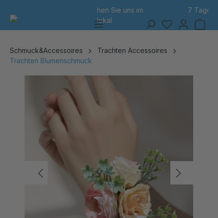
7 Tage Rückgabe
alt springen
Schmuck&Accessoires
Trachten Accessoires
Trachten Blumenschmuck
Bildergalerie überspringen