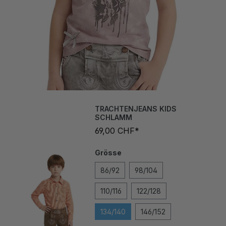
TRACHTENJEANS KIDS
SCHLAMM
69,00 CHF*
Grösse
86/92
98/104
110/116
122/128
134/140
146/152