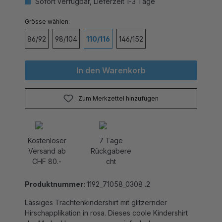
auswählen
Grösse
86/92
98/104
110/116
146/152
In den Warenkorb
Zum Merkzettel hinzufügen
Kostenloser
7 Tage
Versand ab
Rückgabere
CHF 80.-
cht
Produktnummer:
1192_71058_0308 .2
Lässiges Trachtenkindershirt mit glitzernder
Hirschapplikation in rosa. Dieses coole Kindershirt
der Marke Hangowear muss einfach das