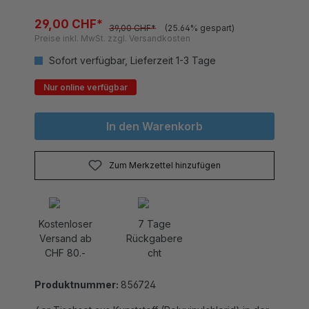
29,00 CHF*
39,00 CHF*
(25.64% gespart)
Preise inkl. MwSt. zzgl. Versandkosten
Sofort verfügbar, Lieferzeit 1-3 Tage
Nur online verfügbar
In den Warenkorb
Zum Merkzettel hinzufügen
Kostenloser
7 Tage
Versand ab
Rückgabere
CHF 80.-
cht
Produktnummer:
856724
4er Tischset aus Kunststoff (Polyvinylchlorid) in der