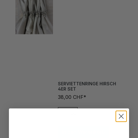
SERVIETTENRINGE HIRSCH
4ER SET
38,00 CHF*
In den Warenkorb