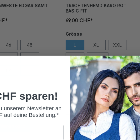
NWESTE EDGAR SAMT
TRACHTENHEMD KARO ROT
BASIC FIT
HF*
69,00 CHF*
Grösse
46
48
L
XL
XXL
52
54
XXXL
XXXXL
58
60
64
 CHF sparen!
zu unserem Newsletter an
 auf deine Bestellung.*
 Warenkorb
In den Warenkorb