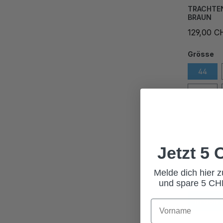
TRACHTE
BRAUN
129,00 C
Grösse
44
50
56
62
Jetzt 5
Melde dich hier 
und spare 5 CHF
In den