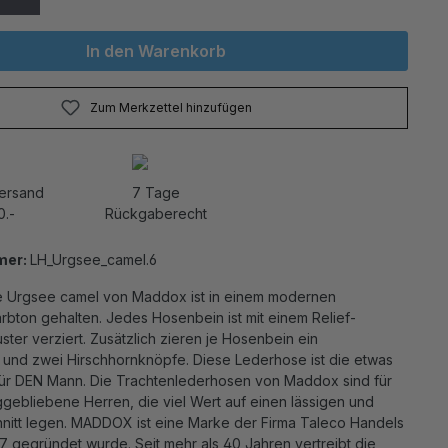
In den Warenkorb
Zum Merkzettel hinzufügen
Versand
7 Tage
0.-
Rückgaberecht
mer:
LH_Urgsee_camel.6
 Urgsee camel von Maddox ist in einem modernen
rbton gehalten. Jedes Hosenbein ist mit einem Relief-
ter verziert. Zusätzlich zieren je Hosenbein ein
und zwei Hirschhornknöpfe. Diese Lederhose ist die etwas
ür DEN Mann. Die Trachtenlederhosen von Maddox sind für
gebliebene Herren, die viel Wert auf einen lässigen und
nitt legen. MADDOX ist eine Marke der Firma Taleco Handels
7 gegründet wurde. Seit mehr als 40 Jahren vertreibt die