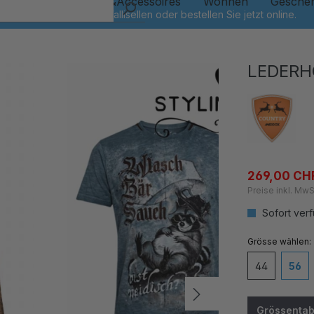
Kinder
Schmuck&Accessoires
Wohnen
Gesche
LEDERH
269,00 CH
Preise inkl. MwS
Sofort verf
auswähl
Grösse
44
56
Grössentab