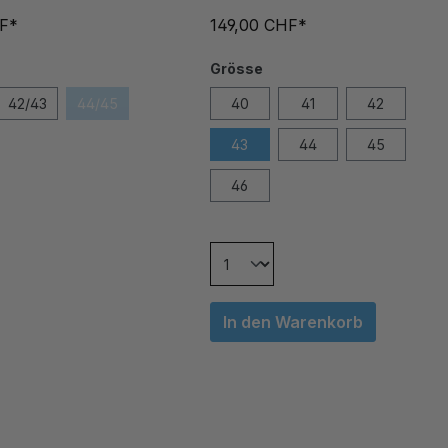
HF*
149,00 CHF*
Grösse
42/43
44/45
40
41
42
43
44
45
46
In den Warenkorb