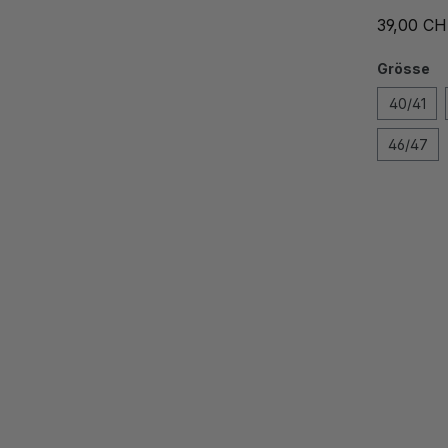
39,00 C
Grösse
40/41
46/47