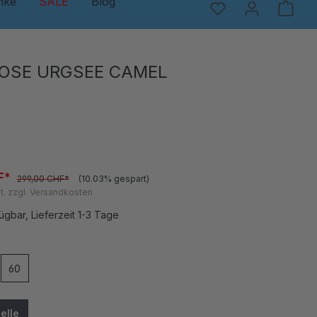
nke
SALE
Blog
OSE URGSEE CAMEL
F*
299,00 CHF*
(10.03% gespart)
t. zzgl. Versandkosten
ügbar, Lieferzeit 1-3 Tage
en
60
elle