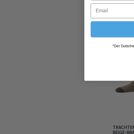
*Der Gutschei
TRACHTE
BEIGE-BR