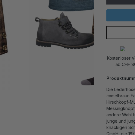
Kostenloser 
ab CHF 8
Produktnum
Die Lederhose
camelbraun Fa
Hirschkopf-Mus
Messingknopf 
andere Wahl f
junge und jung
knackigen Sch
GmbH, die 197