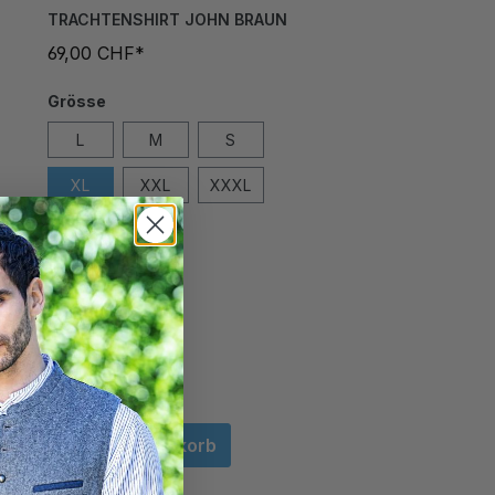
TRACHTENSHIRT JOHN BRAUN
69,00 CHF*
Grösse
L
M
S
XL
XXL
XXXL
In den Warenkorb