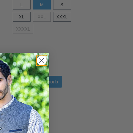
L
M
S
XL
XXL
XXXL
XXXXL
In den Warenkorb