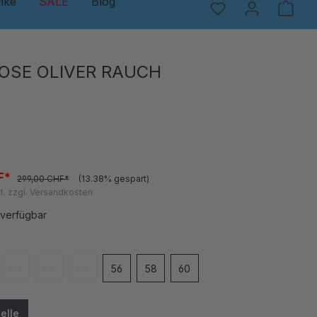
nke
SALE
Blog
OSE OLIVER RAUCH
F*
299,00 CHF*
(13.38% gespart)
t. zzgl. Versandkosten
 verfügbar
en
50
52
54
56
58
60
 ist zurzeit nicht verfügbar.)
(Diese Option ist zurzeit nicht verfügbar.)
(Diese Option ist zurzeit nicht verfügbar.)
(Diese Option ist zurzeit nicht verfügbar.)
elle