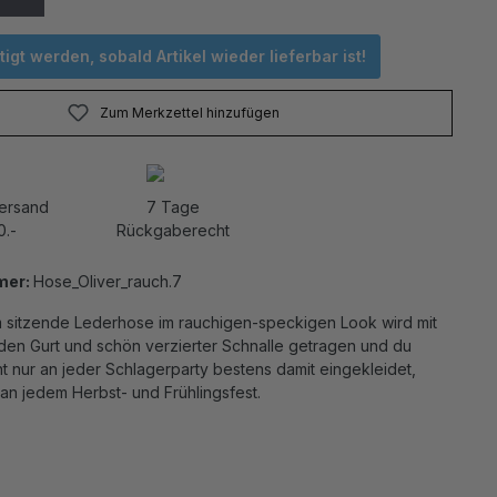
igt werden, sobald Artikel wieder lieferbar ist!
Zum Merkzettel hinzufügen
Versand
7 Tage
0.-
Rückgaberecht
mer:
Hose_Oliver_rauch.7
sitzende Lederhose im rauchigen-speckigen Look wird mit
en Gurt und schön verzierter Schnalle getragen und du
cht nur an jeder Schlagerparty bestens damit eingekleidet,
an jedem Herbst- und Frühlingsfest.