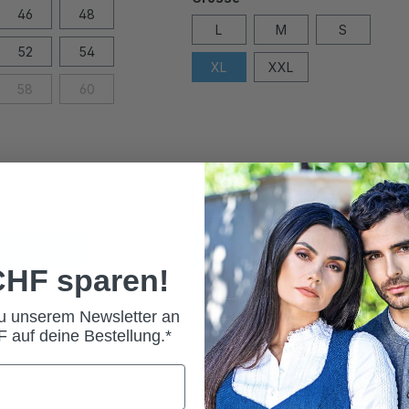
46
48
L
M
S
52
54
XL
XXL
58
60
 Warenkorb
In den Warenkorb
 CHF sparen!
zu unserem Newsletter an
 auf deine Bestellung.*