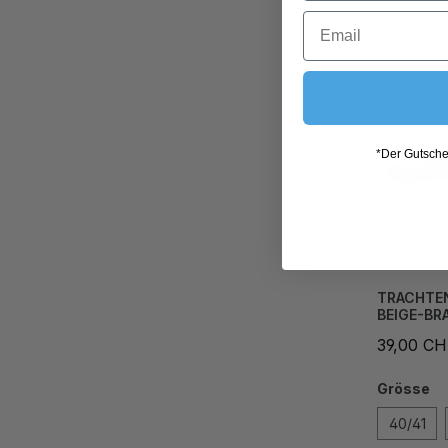
*Der Gutschei
TRACHTE
BEIGE-BR
39,00 C
Grösse
40/41