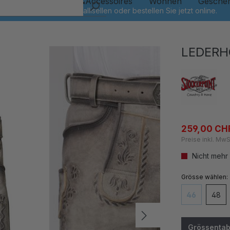
Kinder
Schmuck&Accessoires
Wohnen
Gesche
LEDERH
259,00 CH
Preise inkl. MwS
Nicht mehr
auswähl
Grösse
46
48
(Diese Option
Grössentab