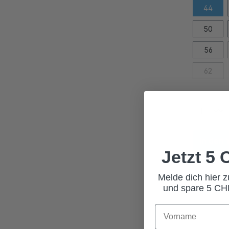
44
50
56
62
In den
Jetzt 5
Melde dich hier 
und spare 5 CHF