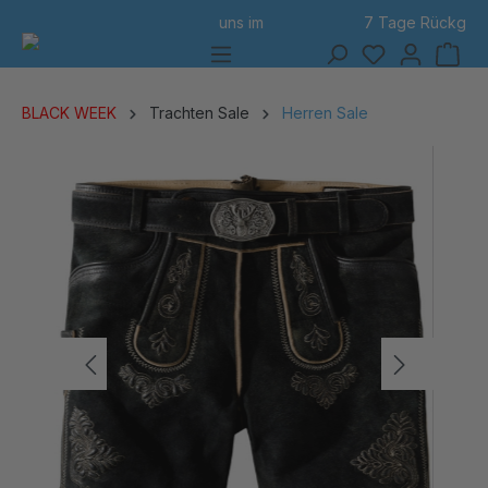
7 Tage Rückgabe
alt springen
BLACK WEEK
Trachten Sale
Herren Sale
Bildergalerie überspringen