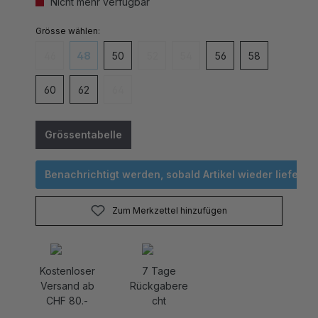
auswählen
Grösse
46
48
50
52
54
56
58
(Diese Option ist zurzeit nicht verfügbar.)
(Diese Option ist zurzeit nicht verfügbar.)
(Diese Option ist zurzeit nicht verfügbar
(Diese Option ist zurzeit nicht v
60
62
64
(Diese Option ist zurzeit nicht verfügbar.)
Grössentabelle
Benachrichtigt werden, sobald Artikel wieder lieferbar 
Zum Merkzettel hinzufügen
Kostenloser
7 Tage
Versand ab
Rückgabere
CHF 80.-
cht