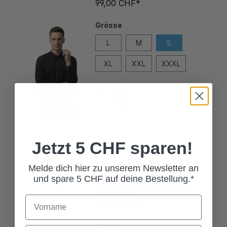
Grösse
L
M
S
XL
XXL
XXXL
In den Warenkorb
Jetzt 5 CHF sparen!
Melde dich hier zu unserem Newsletter an
TRACHTENSHIRT BOSCO
und spare 5 CHF auf deine Bestellung.*
SCHWARZ
59,00 CHF*
Grösse