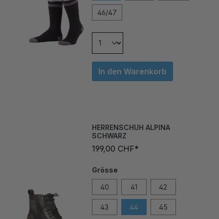
46/47
In den Warenkorb
HERRENSCHUH ALPINA
SCHWARZ
199,00 CHF*
Grösse
40
41
42
43
44
45
46