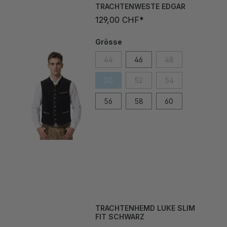
129,00 CHF*
Grösse
44
46
48
50
52
54
56
58
60
TRACHTENHEMD LUKE SLIM
FIT SCHWARZ
99,00 CHF*