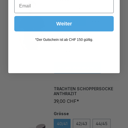
L
M
S
XL
XXL
XXXL
Weiter
XXXXL
*Der Gutschein ist ab CHF 150 gültig.
In den Warenkorb
TRACHTEN SCHOPPERSOCKE
ANTHRAZIT
39,00 CHF*
Grösse
40/41
42/43
44/45