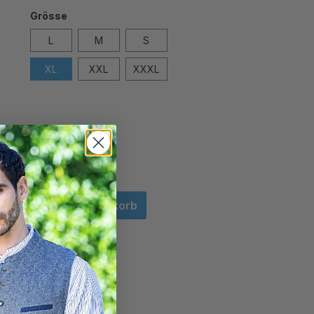
Grösse
L
M
S
XL
XXL
XXXL
In den Warenkorb