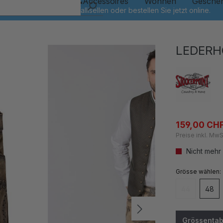
Kinder
Schmuck&Accessoires
Wohnen
Gesche
LEDERH
159,00 CH
Preise inkl. MwS
Nicht mehr
auswähl
Grösse
44
48
(Diese Option
Grössentab