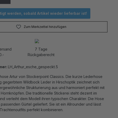
igt werden, sobald Artikel wieder lieferbar ist!
Zum Merkzettel hinzufügen
Versand
7 Tage
0.-
Rückgaberecht
mer:
LH_Arthur_esche_gespeckt.5
hose Artur von Stockerpoint Classics. Die kurze Lederhose
g gegerbtem Wildbock Leder in Hirschoptik zeichnet sich
ergewöhnliche Strukturierung aus und harmoniert perfekt mit
Hornknöpfen. Die traditionelle Stickerei steht dezent im
nd verleiht dem Modell ihren typischen Charakter. Die Hose
 passenden Gürtel geliefert. Sie ist ein Allrounder und lässt
 Trachtenoutfits perfekt kombinieren.