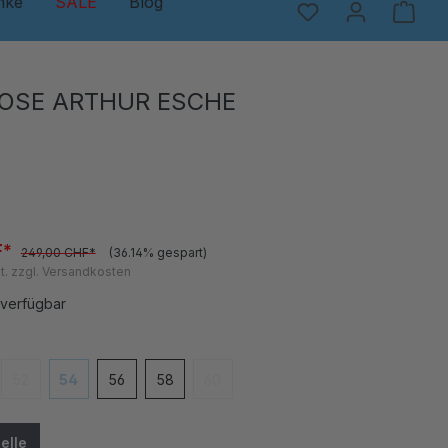
nke
SALE
Blog
OSE ARTHUR ESCHE
F*
249,00 CHF*
(36.14% gespart)
t. zzgl. Versandkosten
 verfügbar
en
52
54
56
58
60
 ist zurzeit nicht verfügbar.)
(Diese Option ist zurzeit nicht verfügbar.)
(Diese Option ist zurzeit nicht verfügbar.)
(Diese Option ist zurzeit nicht verfügbar
elle