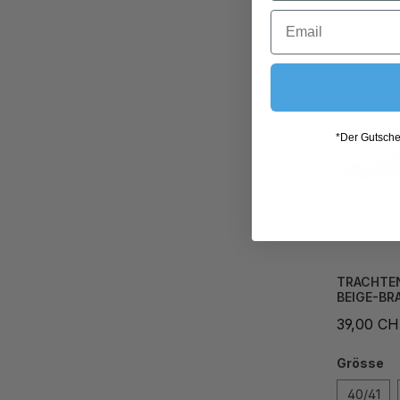
*Der Gutschei
TRACHTE
BEIGE-BR
39,00 C
Grösse
40/41