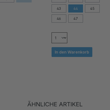
43
44
45
46
47
In den Warenkorb
ÄHNLICHE ARTIKEL