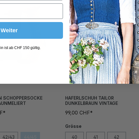
Weiter
n ist ab CHF 150 gültig.
N SCHOPPERSOCKE
HAFERLSCHUH TAILOR
AUNMELIERT
DUNKELBRAUN VINTAGE
HF*
99,00 CHF*
Grösse
42/43
44/45
40
41
42