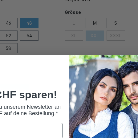
Grösse
46
48
L
M
S
52
54
XL
XXL
XXXL
58
 Warenkorb
 CHF sparen!
zu unserem Newsletter an
 auf deine Bestellung.*