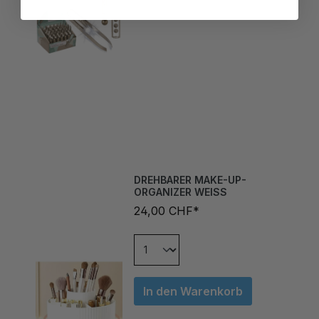
DREHBARER MAKE-UP-
ORGANIZER WEISS
24,00 CHF*
In den Warenkorb