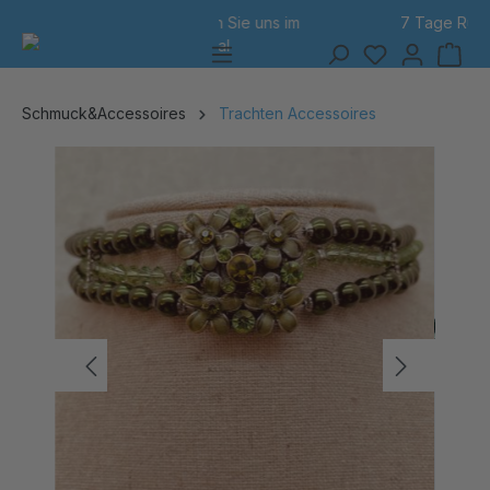
7 Tage Rückgabe
alt springen
Schmuck&Accessoires
Trachten Accessoires
Bildergalerie überspringen