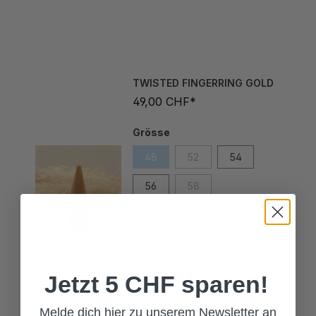
TWISTED FINGERRING GOLD
49,00 CHF*
Grösse
48
52
54
56
58
Jetzt 5 CHF sparen!
Melde dich hier zu unserem Newsletter an