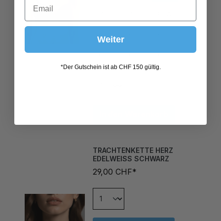
75C
75D
80A
80B
80C
80D
Weiter
85A
85B
85C
*Der Gutschein ist ab CHF 150 gültig.
In den Warenkorb
TRACHTENKETTE HERZ
EDELWEISS SCHWARZ
29,00 CHF*
In den Warenkorb