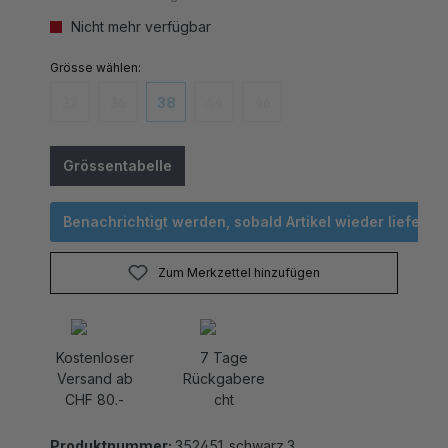
Nicht mehr verfügbar
auswählen
Grösse
32
36
38
44
46
(Diese Option ist zurzeit nicht verfügbar.)
(Diese Option ist zurzeit nicht verfügbar.)
(Diese Option ist zurzeit nicht verfügbar.)
(Diese Option ist zurzeit nicht verfügbar
(Diese Option ist zurzeit nicht v
Grössentabelle
Benachrichtigt werden, sobald Artikel wieder lieferbar 
Zum Merkzettel hinzufügen
Kostenloser
7 Tage
Versand ab
Rückgabere
CHF 80.-
cht
Produktnummer:
352451_schwarz.3