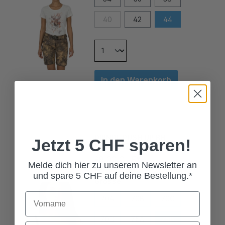
40
42
44
In den Warenkorb
DIRNDL PUSH UP BH
SCHWARZ
Jetzt 5 CHF sparen!
98,00 CHF*
Melde dich hier zu unserem Newsletter an
Grösse
und spare 5 CHF auf deine Bestellung.*
70A
70B
70C
70D
75A
75B