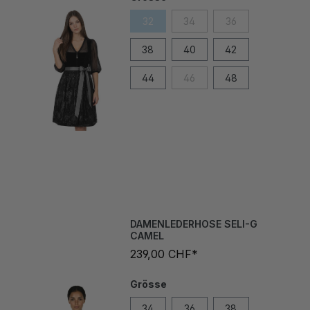
32
34
36
38
40
42
44
46
48
DAMENLEDERHOSE SELI-G
CAMEL
239,00 CHF*
Grösse
34
36
38