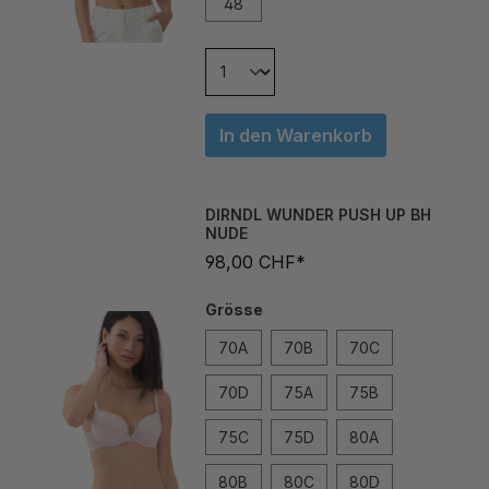
In den Warenkorb
DIRNDL WUNDER PUSH UP BH
NUDE
98,00 CHF*
Grösse
70A
70B
70C
70D
75A
75B
75C
75D
80A
80B
80C
80D