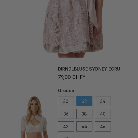
DIRNDLBLUSE SYDNEY ECRU
79,00 CHF*
Grösse
30
32
34
36
38
40
42
44
46
48