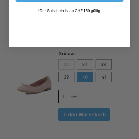
*Der Gutschein ist ab CHF 150 gültig.
TAMARIS BALLERINA POWDER
59,00 CHF*
Grösse
36
37
38
39
40
41
In den Warenkorb