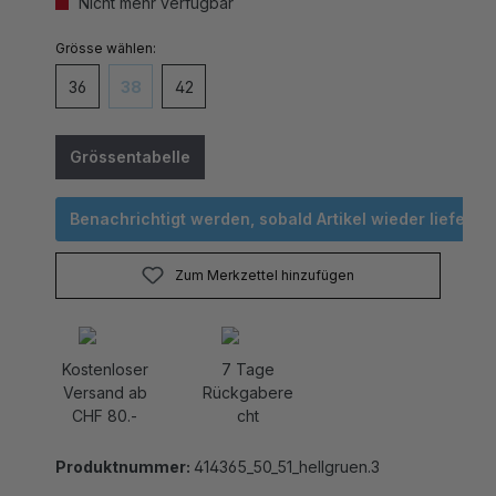
auswählen
Grösse
36
38
42
(Diese Option ist zurzeit nicht verfügbar.)
Grössentabelle
Benachrichtigt werden, sobald Artikel wieder lieferbar 
Zum Merkzettel hinzufügen
Kostenloser
7 Tage
Versand ab
Rückgabere
CHF 80.-
cht
Produktnummer:
414365_50_51_hellgruen.3
Dezentes Grün mit Blumenmuster. Romantische