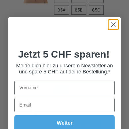
85A
85B
85C
85D
FASHION STRUMPFHOSE
JASERA WEISS
24,00 CHF*
Jetzt 5 CHF sparen!
Grösse
Melde dich hier zu unserem Newsletter an
und spare 5 CHF auf deine Bestellung.*
L
M
S
XL
In den Warenkorb
Weiter