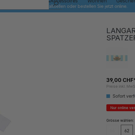
Kinder
Schmuck&Accessoires
Wohnen
Gesche
LANGAR
SPATZE
39,00 CHF
Preise inkl. MwS
Sofort verf
Nur online ve
auswähl
Grösse
56
62
(Diese Option