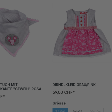
TUCH MIT
DIRNDLKLEID GRAU/PINK
KANTE "GEWEIH" ROSA
59,00 CHF*
HF*
Grösse
74/80
86/92
98/104