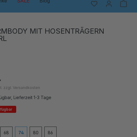
nke
SALE
Blog
MBODY MIT HOSENTRÄGERN
RL
*
t. zzgl. Versandkosten
ügbar, Lieferzeit 1-3 Tage
rfügbar
en
68
74
80
86
 ist zurzeit nicht verfügbar.)