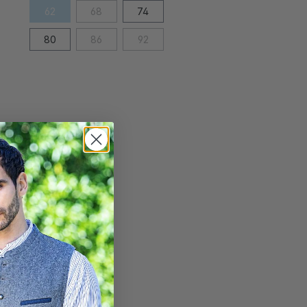
62
68
74
80
86
92