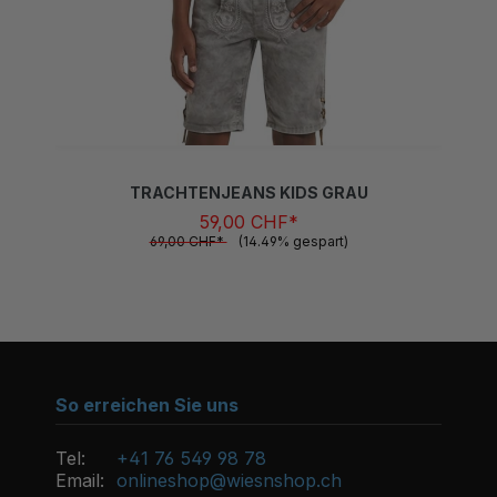
TRACHTENJEANS KIDS GRAU
59,00 CHF*
69,00 CHF*
(14.49% gespart)
So erreichen Sie uns
Tel:
+41 76 549 98 78
Email:
onlineshop@wiesnshop.ch