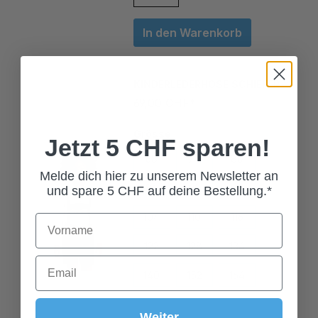
In den Warenkorb
KINDERLEDERHOSE SCHIEFER
69,00 CHF*
Grösse
Jetzt 5 CHF sparen!
68
74
80
86
92
98
Melde dich hier zu unserem Newsletter an
und spare 5 CHF auf deine Bestellung.*
104
110
116
122
128
134
140
152
164
176
Weiter