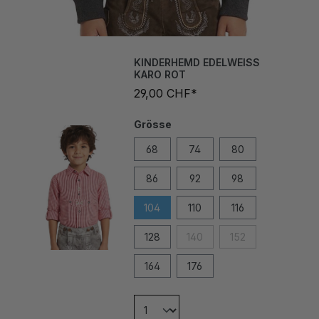
KINDERHEMD EDELWEISS
KARO ROT
29,00 CHF*
Grösse
68
74
80
86
92
98
104
110
116
128
140
152
164
176