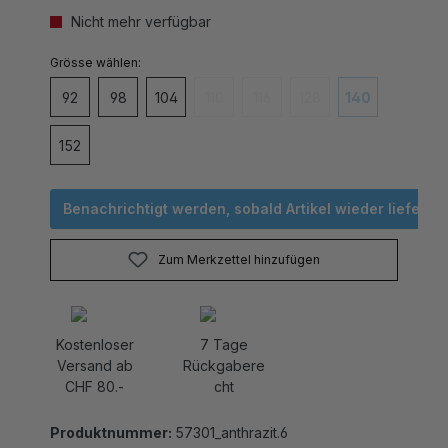
Nicht mehr verfügbar
auswählen
Grösse
92
98
104
110
116
128
140
(Diese Option ist zurzeit nicht verfügbar
(Diese Option ist zurzeit nicht v
(Diese Option ist zurzei
(Diese Option is
152
Benachrichtigt werden, sobald Artikel wieder lieferbar 
Zum Merkzettel hinzufügen
Kostenloser
7 Tage
Versand ab
Rückgabere
CHF 80.-
cht
Produktnummer:
57301_anthrazit.6