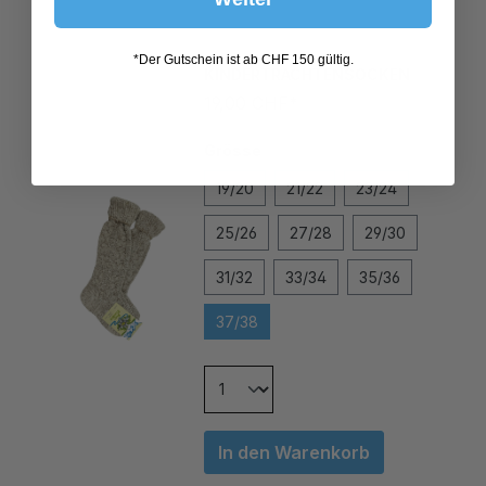
KINDERTRACHTENSOCKEN
*Der Gutschein ist ab CHF 150 gültig.
19,00 CHF*
Grösse
19/20
21/22
23/24
25/26
27/28
29/30
31/32
33/34
35/36
37/38
In den Warenkorb