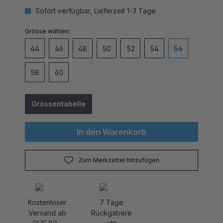
Sofort verfügbar, Lieferzeit 1-3 Tage
auswählen
Grösse
44
46
48
50
52
54
56
58
60
62
64
(Diese Option ist zurzeit nicht verfügbar.)
(Diese Option ist zurzeit nicht verfügbar
Grössentabelle
In den Warenkorb
Zum Merkzettel hinzufügen
Kostenloser
7 Tage
Versand ab
Rückgabere
CHF 80.-
cht