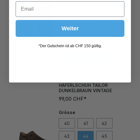
56
58
60
Weiter
*Der Gutschein ist ab CHF 150 gültig.
In den Warenkorb
HAFERLSCHUH TAILOR
DUNKELBRAUN VINTAGE
99,00 CHF*
Grösse
40
41
42
43
44
45