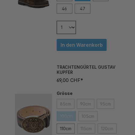
46
47
In den Warenkorb
TRACHTENGÜRTEL GUSTAV
KUPFER
69,00 CHF*
Grösse
85cm
90cm
95cm
100cm
105cm
110cm
115cm
120cm