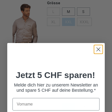
L
M
S
XL
XXL
XXXL
Jetzt 5 CHF sparen!
LEDERHOSE HELVETIA BRAUN
299,00 CHF*
Melde dich hier zu unserem Newsletter an
und spare 5 CHF auf deine Bestellung.*
Grösse
44
46
48
50
52
54