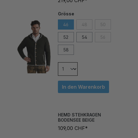
Grösse
46
48
50
52
54
56
58
In den Warenkorb
HEMD STEHKRAGEN
BODENSEE BEIGE
109,00 CHF*
Grösse