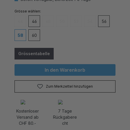
auswählen
Grösse
44
46
48
50
52
54
56
(Diese Option ist zurzeit nicht verfügbar.)
(Diese Option ist zurzeit nicht verfügbar.)
(Diese Option ist zurzeit nicht verfügbar
(Diese Option ist zurzeit nicht v
(Diese Option ist zurzei
58
60
Grössentabelle
In den Warenkorb
Zum Merkzettel hinzufügen
Kostenloser
7 Tage
Versand ab
Rückgabere
CHF 80.-
cht