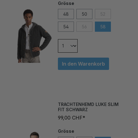
48
50
52
54
56
58
In den Warenkorb
TRACHTENHEMD LUKE SLIM
FIT SCHWARZ
99,00 CHF*
Grösse
L
M
S