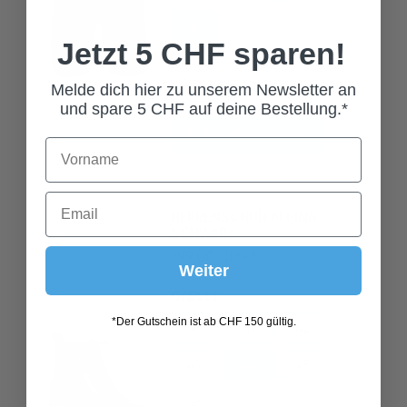
56
58
60
Jetzt 5 CHF sparen!
Melde dich hier zu unserem Newsletter an
und spare 5 CHF auf deine Bestellung.*
In den Warenkorb
HERRENSCHUH ALPINA
SCHWARZ
199,00 CHF*
Weiter
Grösse
40
41
42
*Der Gutschein ist ab CHF 150 gültig.
43
44
45
46