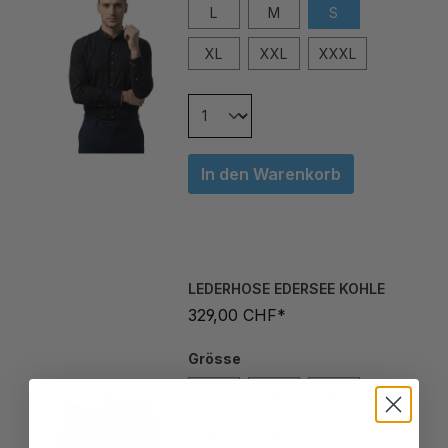
XL
XXL
XXXL
In den Warenkorb
LEDERHOSE EDERSEE KOHLE
329,00 CHF*
Grösse
44
46
48
50
52
54