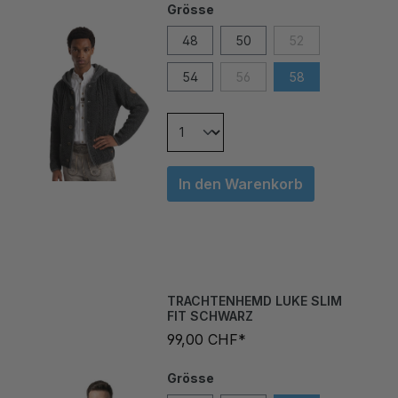
48
50
52
54
56
58
In den Warenkorb
TRACHTENHEMD LUKE SLIM
FIT SCHWARZ
99,00 CHF*
Grösse
L
M
S