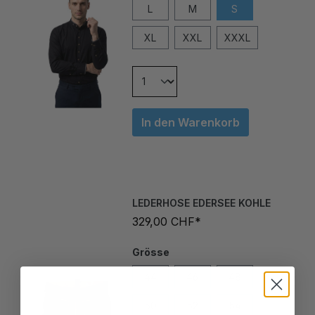
XL
XXL
XXXL
In den Warenkorb
LEDERHOSE EDERSEE KOHLE
329,00 CHF*
Grösse
44
46
48
50
52
54