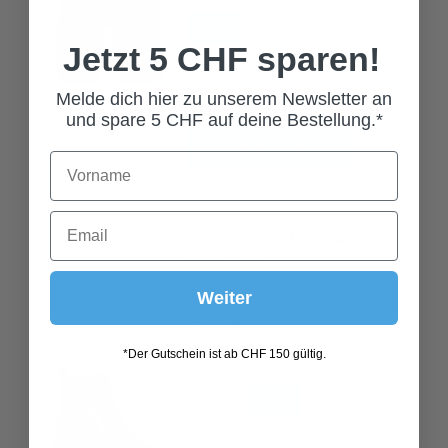
56
58
60
Jetzt 5 CHF sparen!
Melde dich hier zu unserem Newsletter an
und spare 5 CHF auf deine Bestellung.*
In den Warenkorb
HERRENSCHUH ALPINA
SCHWARZ
199,00 CHF*
Weiter
Grösse
40
41
42
*Der Gutschein ist ab CHF 150 gültig.
43
44
45
46