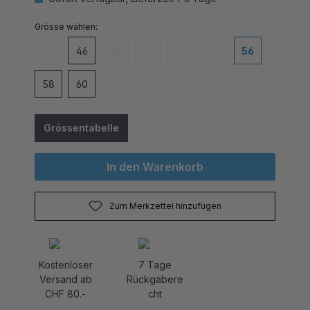
auswählen
Grösse
44
46
48
50
52
54
56
(Diese Option ist zurzeit nicht verfügbar.)
(Diese Option ist zurzeit nicht verfügbar.)
(Diese Option ist zurzeit nicht verfügbar
(Diese Option ist zurzeit nicht v
(Diese Option ist zurzei
58
60
Grössentabelle
In den Warenkorb
Zum Merkzettel hinzufügen
Kostenloser
7 Tage
Versand ab
Rückgabere
CHF 80.-
cht