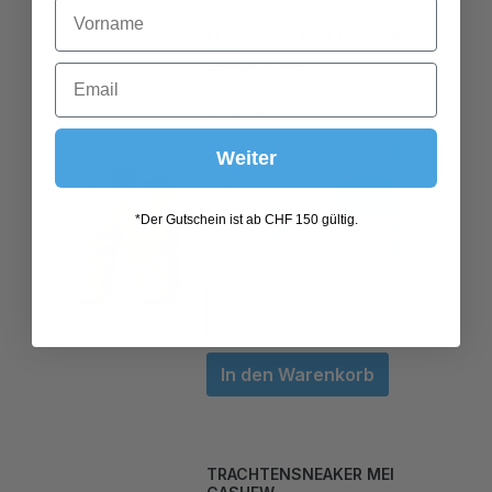
LEDERHOSE MATTSEE SAND
389,00 CHF*
Grösse
44
46
48
Weiter
50
52
54
56
58
60
*Der Gutschein ist ab CHF 150 gültig.
In den Warenkorb
TRACHTENSNEAKER MEI
CASHEW