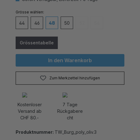
auswählen
Grösse
44
46
48
50
52
54
(Diese Option ist zurzeit nicht v
(Diese Option ist zurzei
Grössentabelle
In den Warenkorb
Zum Merkzettel hinzufügen
Kostenloser
7 Tage
Versand ab
Rückgabere
CHF 80.-
cht
Produktnummer:
TW_Burg_poly_oliv.3
Die Trachtenweste Burg in Olive von Maddox