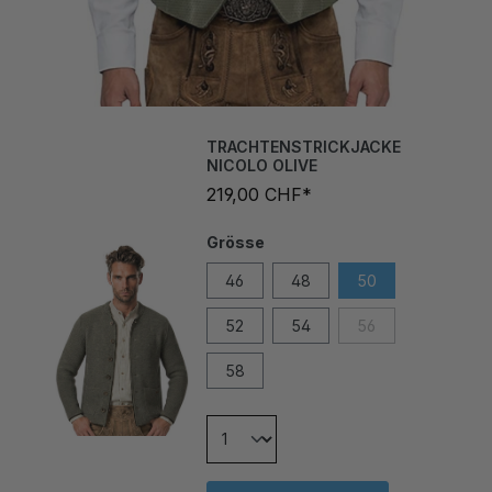
TRACHTENSTRICKJACKE
NICOLO OLIVE
219,00 CHF*
Grösse
46
48
50
52
54
56
58
In den Warenkorb