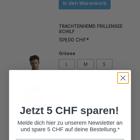
TRACHTENHEMD FRILLENSEE
SCHILF
109,00 CHF*
Grösse
L
M
S
XL
XXL
XXXL
Jetzt 5 CHF sparen!
In den Warenkorb
Melde dich hier zu unserem Newsletter an
und spare 5 CHF auf deine Bestellung.*