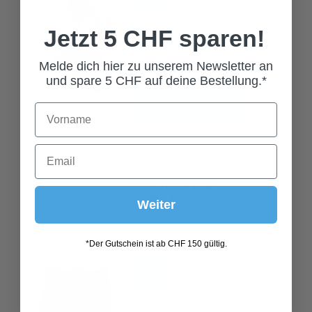
XXXL
XXXXL
Jetzt 5 CHF sparen!
Melde dich hier zu unserem Newsletter an
und spare 5 CHF auf deine Bestellung.*
In den Warenkorb
LEDERHOSE TOM
DUNKELBRAUN
199,00 CHF*
Weiter
Grösse
*Der Gutschein ist ab CHF 150 gültig.
44
46
48
50
52
54