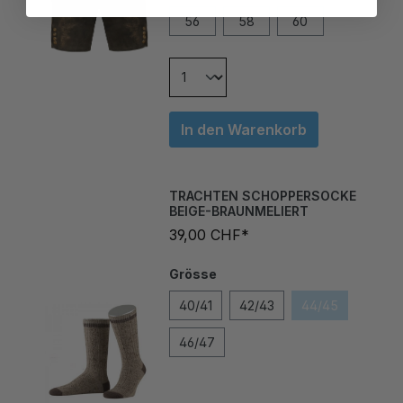
56
58
60
In den Warenkorb
TRACHTEN SCHOPPERSOCKE
BEIGE-BRAUNMELIERT
39,00 CHF*
Grösse
40/41
42/43
44/45
46/47