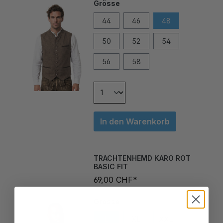
44
46
48
50
52
54
56
58
In den Warenkorb
TRACHTENHEMD KARO ROT
BASIC FIT
69,00 CHF*
Grösse
L
XL
XXL