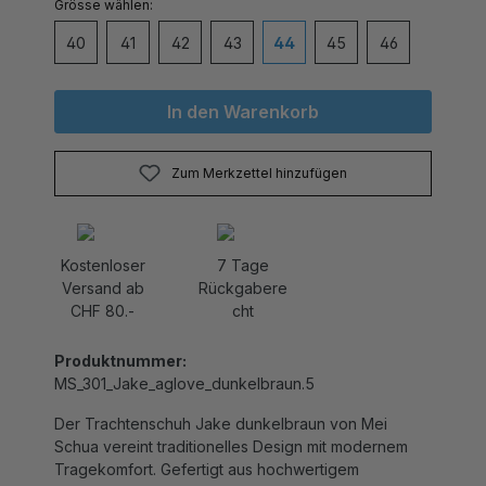
40
41
42
43
44
45
46
In den Warenkorb
Zum Merkzettel hinzufügen
Kostenloser
7 Tage
Versand ab
Rückgabere
CHF 80.-
cht
Produktnummer:
MS_301_Jake_aglove_dunkelbraun.5
Der Trachtenschuh Jake dunkelbraun von Mei
Schua vereint traditionelles Design mit modernem
Tragekomfort. Gefertigt aus hochwertigem
Echtleder, überzeugt dieser robuste Boot durch