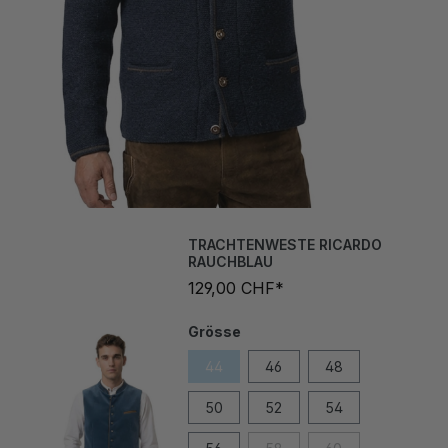
TRACHTENWESTE RICARDO
RAUCHBLAU
129,00 CHF*
Grösse
44
46
48
50
52
54
56
58
60