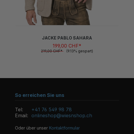
JACKE PABLO SAHARA
199,00 CHF*
219,00 CHF*
(9.13% gespart)
So erreichen Sie uns
Tel:
+41 76 549 98 78
Email:
onlineshop@wiesnshop.ch
Oder über unser
Kontaktformular