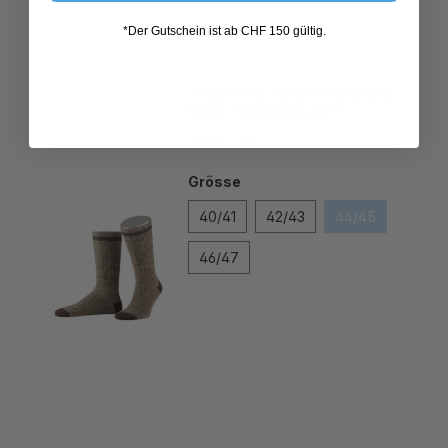
*Der Gutschein ist ab CHF 150 gültig.
TRACHTEN SCHOPPERSOCKE
BEIGE-BRAUNMELIERT
39,00 CHF*
Grösse
40/41
42/43
44/45
46/47