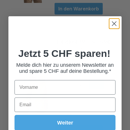
In den Warenkorb
LEDERHOSE MATTSEE SAND
389,00 CHF*
Jetzt 5 CHF sparen!
Grösse
Melde dich hier zu unserem Newsletter an
44
46
48
und spare 5 CHF auf deine Bestellung.*
50
52
54
56
58
60
Weiter
In den Warenkorb