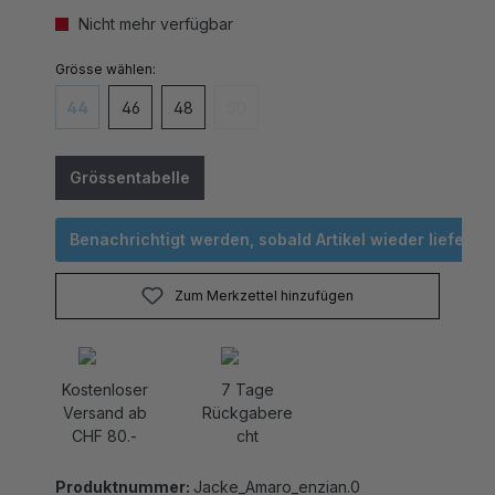
Nicht mehr verfügbar
auswählen
Grösse
44
46
48
50
(Diese Option ist zurzeit nicht verfügbar.)
(Diese Option ist zurzeit nicht verfügbar
Grössentabelle
Benachrichtigt werden, sobald Artikel wieder lieferbar 
Zum Merkzettel hinzufügen
Kostenloser
7 Tage
Versand ab
Rückgabere
CHF 80.-
cht
Produktnummer:
Jacke_Amaro_enzian.0