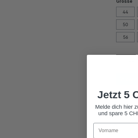
Grösse
44
50
56
In den
Jetzt 5
Melde dich hier 
und spare 5 CHF