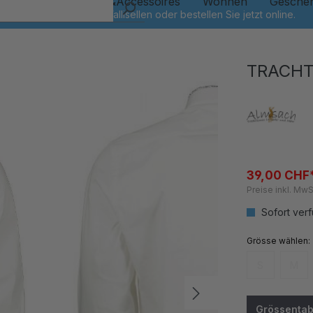
Kinder
Schmuck&Accessoires
Wohnen
Gesche
TRACHT
39,00 CHF
Preise inkl. MwS
Sofort verf
auswähl
Grösse
S
M
(Diese Option
(Dies
Grössentab