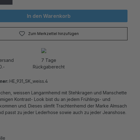
In den Warenkorb
Zum Merkzettel hinzufügen
Versand
7 Tage
0.-
Rückgaberecht
mer:
HE_931_SK_weiss.4
schen, weissen Langarmhemd mit Stehkragen und Manschette
migen Kontrast- Look bist du an jedem Frühlings- und
llkommen und. Dieses slimfit Trachtenhemd der Marke Almsach
 und passt zu jeder Lederhose sowie auch zu jeder Jeanshose.
lle