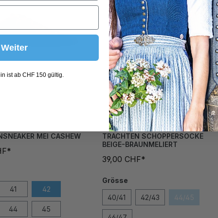
Weiter
n ist ab CHF 150 gültig.
NSNEAKER MEI CASHEW
TRACHTEN SCHOPPERSOCKE
BEIGE-BRAUNMELIERT
HF*
39,00 CHF*
Grösse
41
42
40/41
42/43
44/45
44
45
46/47