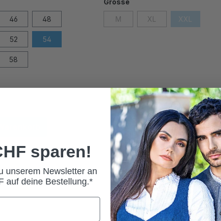
Grösse
46
48
M
XL
XXL
52
54
58
 Warenkorb
 CHF sparen!
zu unserem Newsletter an
 auf deine Bestellung.*