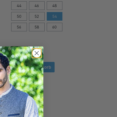
44
46
48
50
52
54
56
58
60
In den Warenkorb