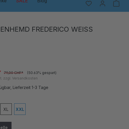
nke
SALE
Blog
ENHEMD FREDERICO WEISS
*
79,00 CHF*
(50.63% gespart)
t. zzgl. Versandkosten
ügbar, Lieferzeit 1-3 Tage
en
XL
XXL
 ist zurzeit nicht verfügbar.)
e Option ist zurzeit nicht verfügbar.)
elle