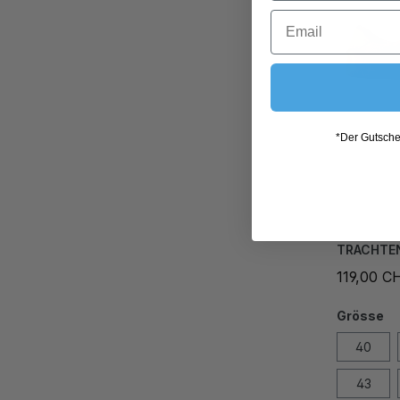
*Der Gutschei
TRACHTE
119,00 C
Grösse
40
43