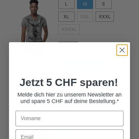
XL
XXL
XXXL
XXXXL
In den Warenkorb
Jetzt 5 CHF sparen!
LEDERHOSE TOM
DUNKELBRAUN
Melde dich hier zu unserem Newsletter an
und spare 5 CHF auf deine Bestellung.*
199,00 CHF*
Grösse
44
46
48
50
52
54