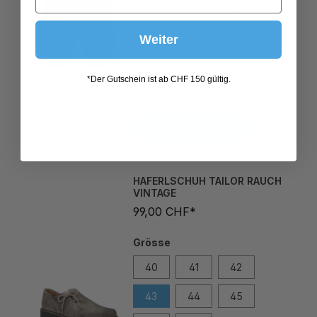
56
58
60
Weiter
*Der Gutschein ist ab CHF 150 gültig.
In den Warenkorb
HAFERLSCHUH TAILOR RAUCH
VINTAGE
99,00 CHF*
Grösse
40
41
42
43
44
45
46
47