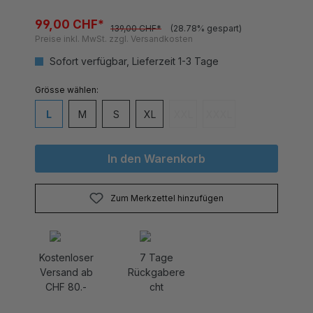
99,00 CHF*
139,00 CHF*
(28.78% gespart)
Preise inkl. MwSt. zzgl. Versandkosten
Sofort verfügbar, Lieferzeit 1-3 Tage
auswählen
Grösse
L
M
S
XL
XXL
XXXL
(Diese Option ist zurzeit nicht v
(Diese Option ist zurzei
In den Warenkorb
Zum Merkzettel hinzufügen
Kostenloser
7 Tage
Versand ab
Rückgabere
CHF 80.-
cht
Produktnummer:
TH_Comersee_sand.2