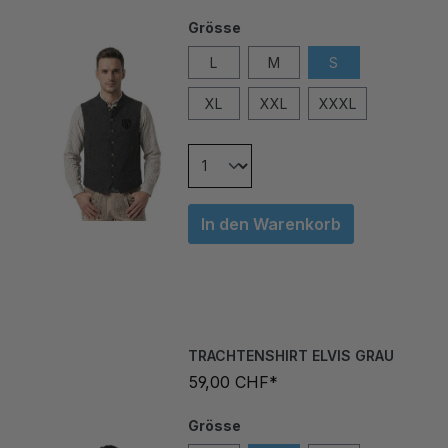
Grösse
L
M
S
XL
XXL
XXXL
In den Warenkorb
TRACHTENSHIRT ELVIS GRAU
59,00 CHF*
Grösse
L
M
S