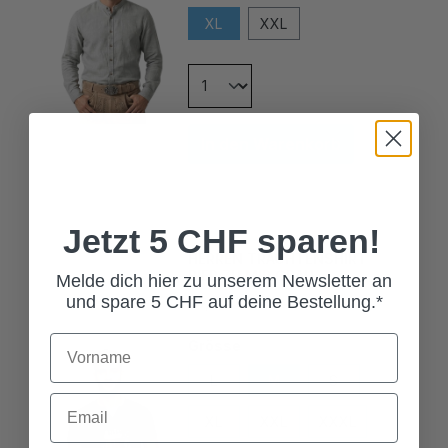
XL
XXL
In den Warenkorb
Jetzt 5 CHF sparen!
HERREN TRACHTENSHIRT
BIER ZU MIR GRAU
59,00 CHF*
Melde dich hier zu unserem Newsletter an
und spare 5 CHF auf deine Bestellung.*
Grösse
L
M
S
XL
XXL
XXXL