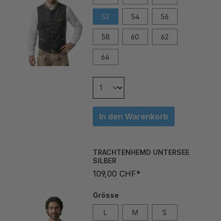
52
54
56
58
60
62
64
In den Warenkorb
TRACHTENHEMD UNTERSEE
SILBER
109,00 CHF*
Grösse
L
M
S