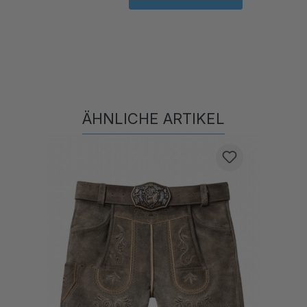
ÄHNLICHE ARTIKEL
Produktgalerie überspringen
N