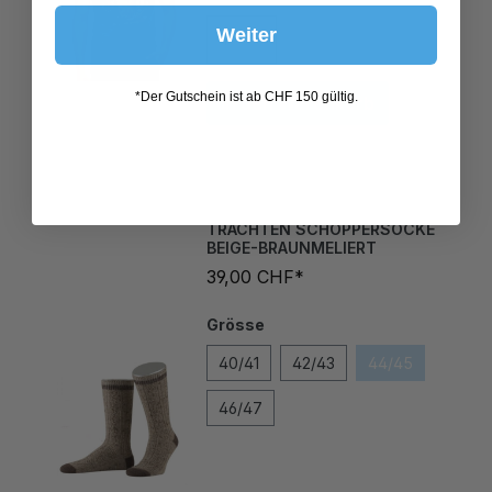
Weiter
In den Warenkorb
*Der Gutschein ist ab CHF 150 gültig.
TRACHTEN SCHOPPERSOCKE
BEIGE-BRAUNMELIERT
39,00 CHF*
Grösse
40/41
42/43
44/45
46/47