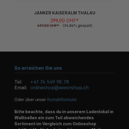
JANKER KAISERALM THALAU
299,00 CHF*
459,00 CHF*
(34.86% gespart)
So erreichen Sie uns
Tel:
+41 76 549 98 78
Email:
onlineshop@wiesnshop.ch
Oder über unser
Kontaktformular
Bitte beachte, dass du in unserem Ladenlokal in
Wallisellen ein zum Teil abweichendes
Sortiment im Vergleich zum Onlineshop