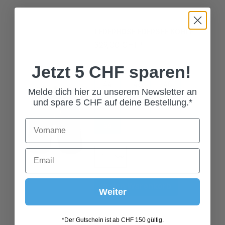
LEDERHOSE EDERSEE KOHLE
329,00 CHF*
Grösse
Jetzt 5 CHF sparen!
44
46
48
Melde dich hier zu unserem Newsletter an
50
52
54
und spare 5 CHF auf deine Bestellung.*
56
58
60
In den Warenkorb
Weiter
TRACHTEN SCHOPPERSOCKE
*Der Gutschein ist ab CHF 150 gültig.