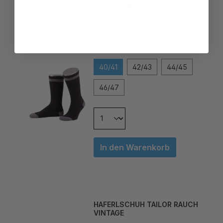
ANTHRAZIT
39,00 CHF*
Grösse
40/41
42/43
44/45
46/47
In den Warenkorb
HAFERLSCHUH TAILOR RAUCH
VINTAGE
99,00 CHF*