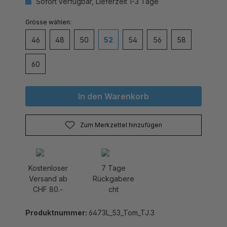
auswählen
Grösse
46
48
50
52
54
56
58
60
In den Warenkorb
Zum Merkzettel hinzufügen
Kostenloser
7 Tage
Versand ab
Rückgabere
CHF 80.-
cht
Produktnummer:
6473L_53_Tom_TJ.3
Der Trachtenjanker Tom von Kaiseralm ist ein