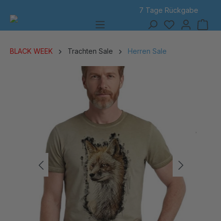
7 Tage Rückgabe
alt springen
BLACK WEEK
Trachten Sale
Herren Sale
Bildergalerie überspringen