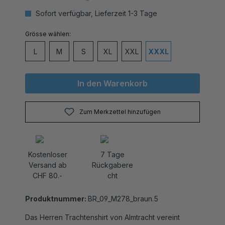
Sofort verfügbar, Lieferzeit 1-3 Tage
auswählen
Grösse
L
M
S
XL
XXL
XXXL
In den Warenkorb
Zum Merkzettel hinzufügen
Kostenloser
7 Tage
Versand ab
Rückgabere
CHF 80.-
cht
Produktnummer:
BR_09_M278_braun.5
Das Herren Trachtenshirt von Almtracht vereint
natürliche Eleganz mit einem Hauch von Wildheit und