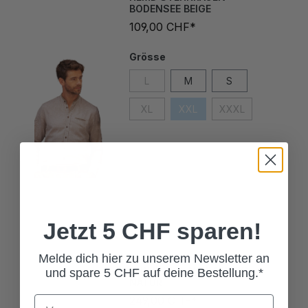
109,00 CHF*
Grösse
L
M
S
XL
XXL
XXXL
Jetzt 5 CHF sparen!
LEDERHOSE NEUENBURG
Melde dich hier zu unserem Newsletter an
NATUR
und spare 5 CHF auf deine Bestellung.*
249,00 CHF*