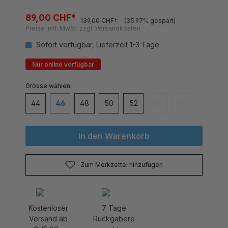
89,00 CHF*
139,00 CHF*
(35.97% gespart)
Preise inkl. MwSt. zzgl. Versandkosten
Sofort verfügbar, Lieferzeit 1-3 Tage
Nur online verfügbar
auswählen
Grösse
44
46
48
50
52
54
56
(Diese Option ist zurzei
(Diese Option is
In den Warenkorb
Zum Merkzettel hinzufügen
Kostenloser
7 Tage
Versand ab
Rückgabere
CHF 80.-
cht