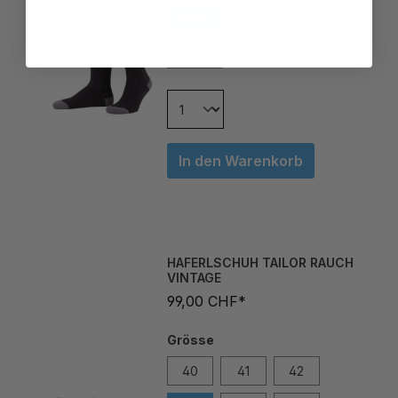
46/47
In den Warenkorb
HAFERLSCHUH TAILOR RAUCH
VINTAGE
99,00 CHF*
Grösse
40
41
42
43
44
45