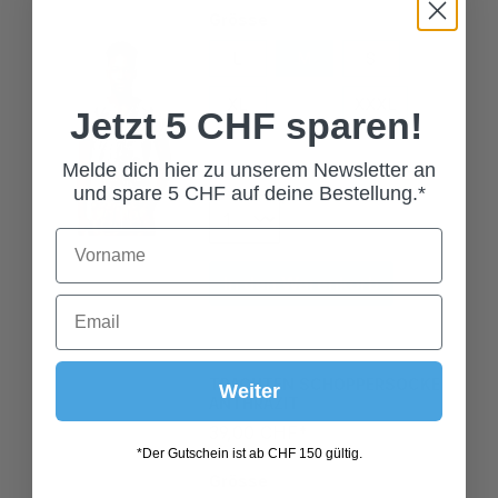
L
M
S
XL
XXL
XXXL
Jetzt 5 CHF sparen!
XXXXL
Melde dich hier zu unserem Newsletter an
und spare 5 CHF auf deine Bestellung.*
In den Warenkorb
TRACHTEN SCHOPPERSOCKE
ANTHRAZIT
Weiter
39,00 CHF*
*Der Gutschein ist ab CHF 150 gültig.
Grösse
40/41
42/43
44/45