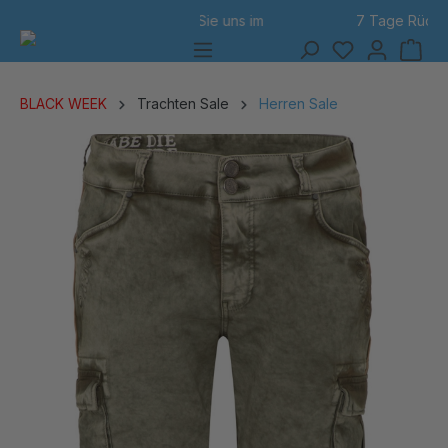
7 Tage Rückgabe
alt springen
BLACK WEEK
Trachten Sale
Herren Sale
Bildergalerie überspringen