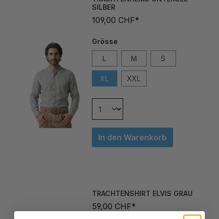
109,00 CHF*
Grösse
L
M
S
XL
XXL
In den Warenkorb
TRACHTENSHIRT ELVIS GRAU
59,00 CHF*
Grösse