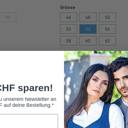
Grösse
110
46
48
50
52
54
56
58
60
62
64
 CHF sparen!
In den Warenkorb
zu unserem Newsletter an
 auf deine Bestellung.*