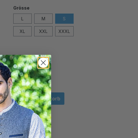
Grösse
L
M
S
XL
XXL
XXXL
In den Warenkorb