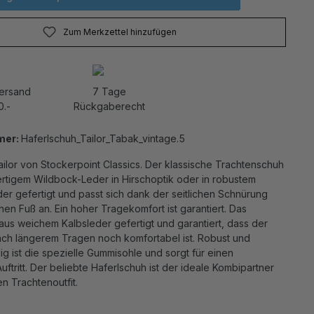
Zum Merkzettel hinzufügen
Versand
7 Tage
0.-
Rückgaberecht
mer:
Haferlschuh_Tailor_Tabak_vintage.5
ilor von Stockerpoint Classics. Der klassische Trachtenschuh
ertigem Wildbock-Leder in Hirschoptik oder in robustem
er gefertigt und passt sich dank der seitlichen Schnürung
nen Fuß an. Ein hoher Tragekomfort ist garantiert. Das
t aus weichem Kalbsleder gefertigt und garantiert, dass der
ch längerem Tragen noch komfortabel ist. Robust und
g ist die spezielle Gummisohle und sorgt für einen
Auftritt. Der beliebte Haferlschuh ist der ideale Kombipartner
n Trachtenoutfit.