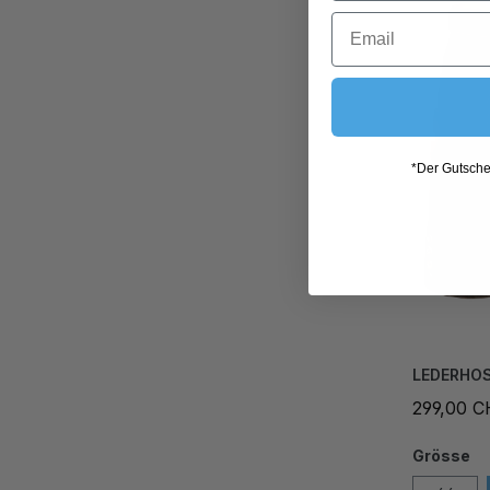
*Der Gutschei
LEDERHOS
299,00 
Grösse