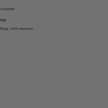
dbockleder
ung
flege, nicht waschen.