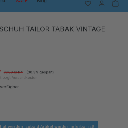
nke
SALE
Blog
SCHUH TAILOR TABAK VINTAGE
*
99,00 CHF*
(30.3% gespart)
t. zzgl. Versandkosten
 verfügbar
en
 ist zurzeit nicht verfügbar.)
igt werden, sobald Artikel wieder lieferbar ist!