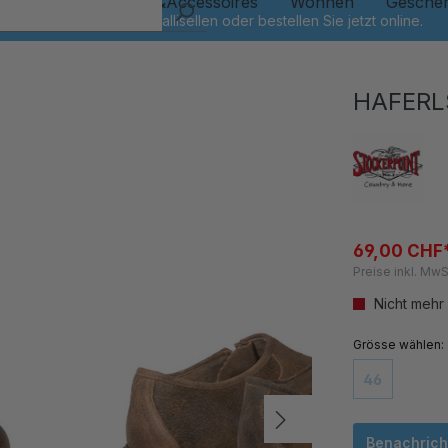
Kinder
Schmuck&Accessoires
Wohnen
Gesche
HAFERL
69,00 CHF
Preise inkl. MwS
Nicht mehr
auswähl
Grösse
46
(Diese Option
Benachricht