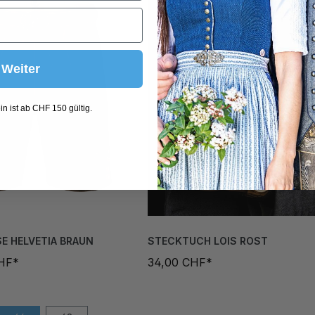
Weiter
n ist ab CHF 150 gültig.
E HELVETIA BRAUN
STECKTUCH LOIS ROST
CHF*
34,00 CHF*