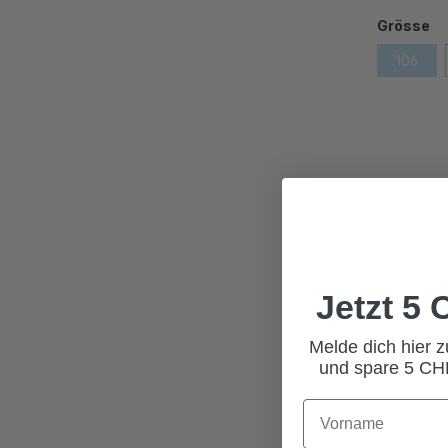
Grösse
106
Jetzt 5
Melde dich hier 
und spare 5 CHF