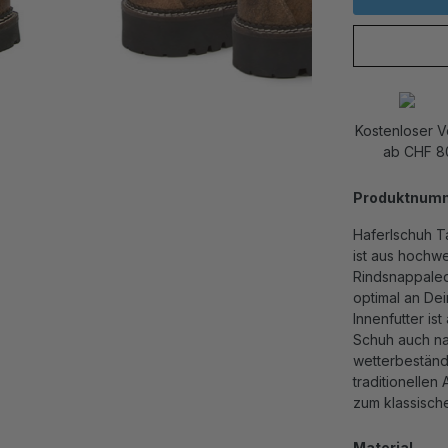
Kostenloser 
ab CHF 8
Produktnum
Haferlschuh Ta
ist aus hochw
Rindsnappaled
optimal an Dei
Innenfutter is
Schuh auch na
wetterbeständi
traditionellen 
zum klassische
Material