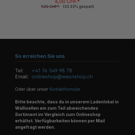
6,00 CHF*
9,00 CHF*
(33.33% gespart)
So erreichen Sie uns
Tel:
+41 76 549 98 78
Email:
onlineshop@wiesnshop.ch
Oder über unser
Kontaktformular
Bitte beachte, dass du in unserem Ladenlokal in
Wallisellen ein zum Teil abweichendes
Sortiment im Vergleich zum Onlineshop
erhältst. Verfügbarkeiten können per Mail
angefragt werden.