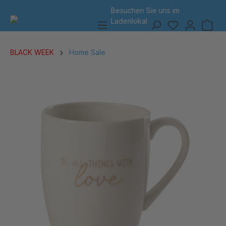
Besuchen Sie uns
im
7 Tage Rückgabe
alt springen
Ladenlokal
BLACK WEEK
Home Sale
Bildergalerie überspringen