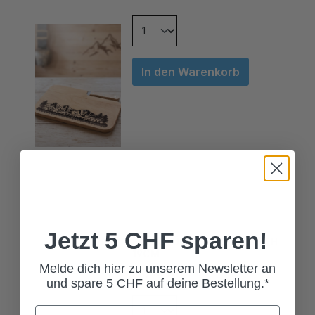
In den Warenkorb
Jetzt 5 CHF sparen!
FRÜHSTÜCKSTELLER HIRSCH
19CM
Melde dich hier zu unserem Newsletter an
20,00 CHF*
und spare 5 CHF auf deine Bestellung.*