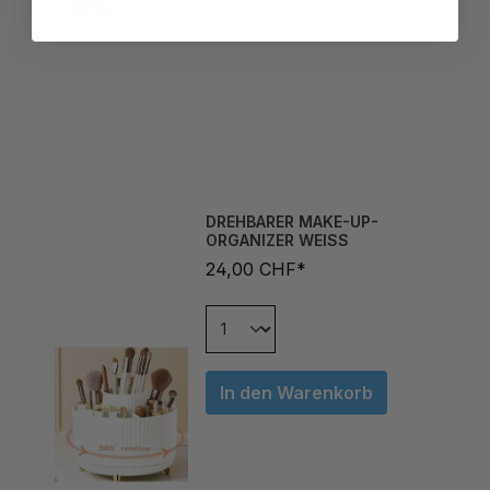
DREHBARER MAKE-UP-
ORGANIZER WEISS
24,00 CHF*
In den Warenkorb