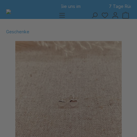
7 Tage Rückgabe
alt springen
Geschenke
Bildergalerie überspringen