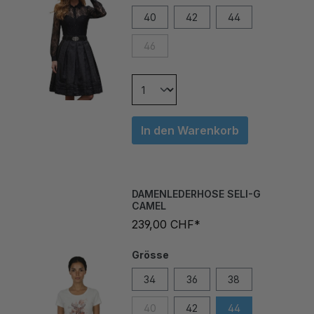
40
42
44
46
In den Warenkorb
DAMENLEDERHOSE SELI-G
CAMEL
239,00 CHF*
Grösse
34
36
38
40
42
44