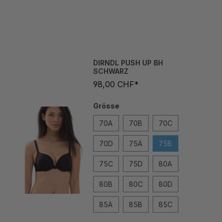
DIRNDL PUSH UP BH
SCHWARZ
98,00 CHF*
Grösse
70A
70B
70C
70D
75A
75B
75C
75D
80A
80B
80C
80D
85A
85B
85C