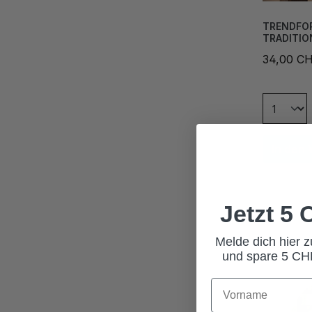
TRENDFO
TRADITI
34,00 C
In den
Jetzt 5
Melde dich hier 
und spare 5 CHF