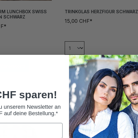
RM LUNCHBOX SWISS
TRINKGLAS HERZFIGUR SCHWARZ
ON SCHWARZ
15,00 CHF*
HF*
 Warenkorb
In den Warenkorb
 CHF sparen!
zu unserem Newsletter an
 auf deine Bestellung.*