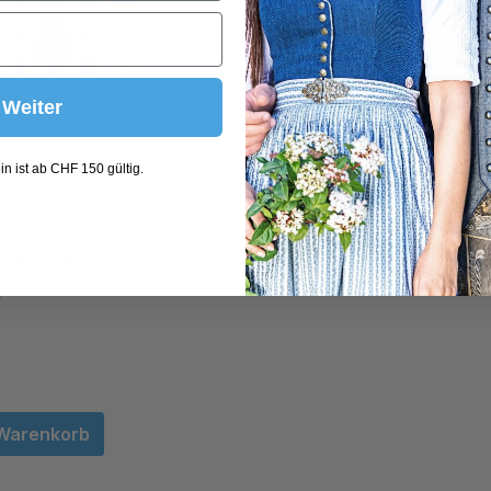
Weiter
n ist ab CHF 150 gültig.
LER TANNE Ø38
F*
 Warenkorb