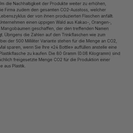
 Um die Nachhaltigkeit der Produkte weiter zu erhöhen,
ie Firma zudem den gesamten CO2-Ausstoss, welcher
ebenszyklus der von ihnen produzierten Flaschen anfällt.
Unternehmen einen üppigen Wald aus Kakao-, Orangen-,
 Mangobäumen geschaffen, der den treffenden Namen
t. Übrigens die Zahlen auf den Trinkflaschen wie zum
 bei der 500 Milliliter Variante stehen für die Menge an CO2,
Mal sparen, wenn Sie Ihre «24 Bottle» auffüllen anstelle eine
lastikflasche zu kaufen. Die 80 Gramm (0.08 Kilogramm) sind
ächlich freigesetzte Menge CO2 für die Produktion einer
 aus Plastik.