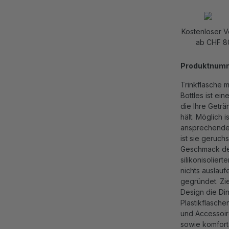
Kostenloser 
ab CHF 8
Produktnum
Trinkflasche m
Bottles ist ei
die Ihre Geträ
hält. Möglich i
ansprechendes 
ist sie geruc
Geschmack der
silikonisolier
nichts auslauf
gegründet. Zi
Design die Di
Plastikflasche
und Accessoir
sowie komforta