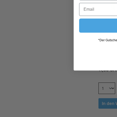
*Der Gutschei
PLATZTEL
19,00 CH
In den