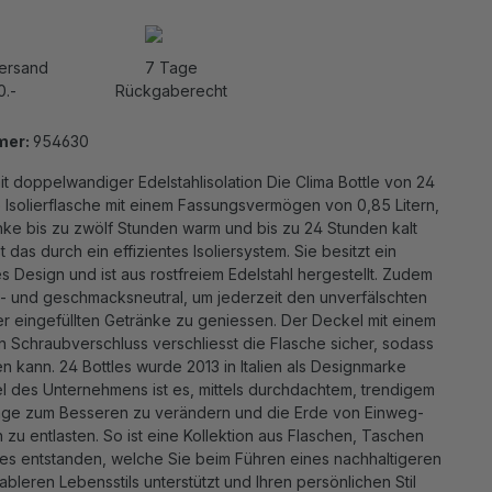
Versand
7 Tage
0.-
Rückgaberecht
mer:
954630
it doppelwandiger Edelstahlisolation Die Clima Bottle von 24
ne Isolierflasche mit einem Fassungsvermögen von 0,85 Litern,
nke bis zu zwölf Stunden warm und bis zu 24 Stunden kalt
st das durch ein effizientes Isoliersystem. Sie besitzt ein
Design und ist aus rostfreiem Edelstahl hergestellt. Zudem
hs- und geschmacksneutral, um jederzeit den unverfälschten
 eingefüllten Getränke zu geniessen. Der Deckel mit einem
ten Schraubverschluss verschliesst die Flasche sicher, sodass
en kann. 24 Bottles wurde 2013 in Italien als Designmarke
el des Unternehmens ist es, mittels durchdachtem, trendigem
nge zum Besseren zu verändern und die Erde von Einweg-
n zu entlasten. So ist eine Kollektion aus Flaschen, Taschen
es entstanden, welche Sie beim Führen eines nachhaltigeren
bleren Lebensstils unterstützt und Ihren persönlichen Stil