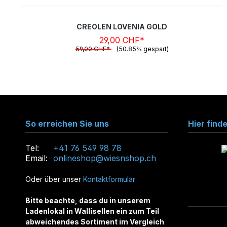
CREOLEN LOVENIA GOLD
29,00 CHF*
59,00 CHF*
(50.85% gespart)
So erreichen Sie uns
Hier find
Tel:
+41 76 549 98 78
Email:
onlineshop@wiesnshop.ch
Oder über unser
Kontaktformular
Bitte beachte, dass du in unserem
Ladenlokal in Wallisellen ein zum Teil
abweichendes Sortiment im Vergleich