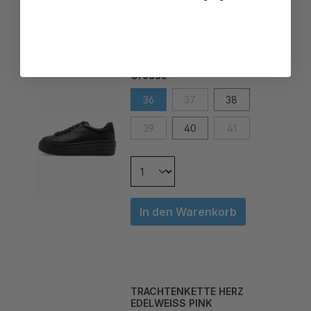
TAMARIS SNEAKER BLACK
BEAUTY
79,00 CHF*
Grösse
36
37
38
39
40
41
In den Warenkorb
TRACHTENKETTE HERZ
EDELWEISS PINK
29,00 CHF*