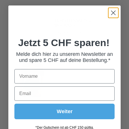
TRACHTENMIEDER
MOONNIGHT
139,00 CHF*
Jetzt 5 CHF sparen!
Grösse
32
34
36
Melde dich hier zu unserem Newsletter an
und spare 5 CHF auf deine Bestellung.*
38
40
42
44
46
48
Weiter
*Der Gutschein ist ab CHF 150 gültig.