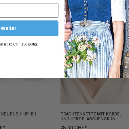
Weiter
n ist ab CHF 150 gültig.
RNDL PUSH-UP-BH
TRACHTENKETTE MIT KORDEL
UND HERZ FLASCHENGRÜN
HF*
28,00 CHF*