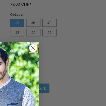
79,00 CHF*
Grösse
36
38
40
42
44
46
In den Warenkorb