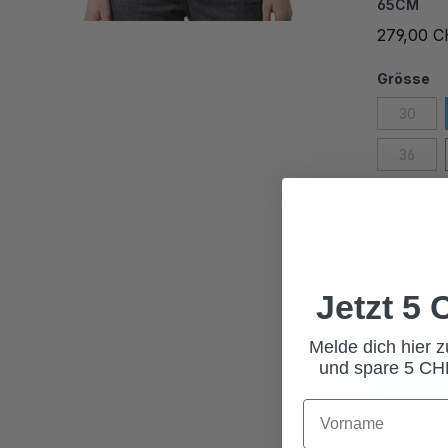
65CM
279,00 
Grösse
30
36
42
Jetzt 5
Melde dich hier 
und spare 5 CHF
In den