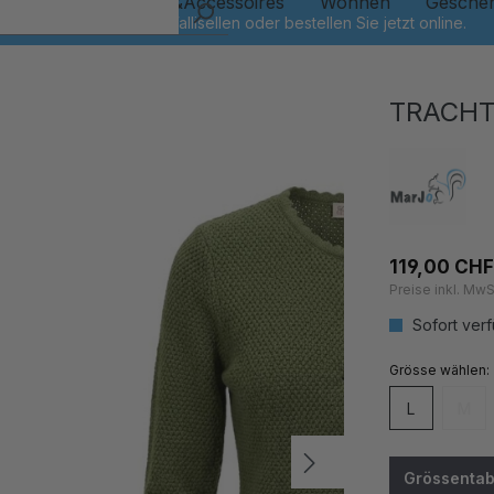
Kinder
Schmuck&Accessoires
Wohnen
Gesche
TRACHT
119,00 CHF
Preise inkl. MwS
Sofort verf
auswähl
Grösse
L
M
(Dies
Grössentab