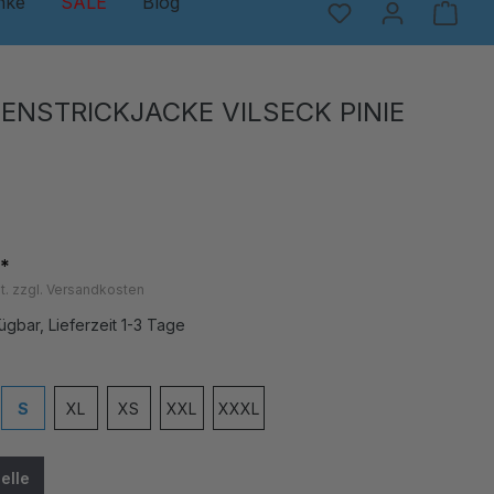
nke
SALE
Blog
ENSTRICKJACKE VILSECK PINIE
*
t. zzgl. Versandkosten
ügbar, Lieferzeit 1-3 Tage
en
S
XL
XS
XXL
XXXL
e Option ist zurzeit nicht verfügbar.)
elle