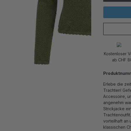
Kostenloser 
ab CHF 8
Produktnum
Erlebe die zei
Trachten! Gefe
Accessoire, um
angenehm warm
Strickjacke e
Trachtenoutfit
vorteilhaft an
klassischen Ch