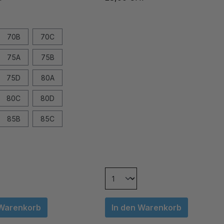
70B
70C
75A
75B
75D
80A
80C
80D
85B
85C
 Warenkorb
In den Warenkorb