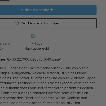
In den Warenkorb
Zum Merkzettel hinzufügen
Versand
7 Tage
0.-
Rückgaberecht
mer:
GR_10_227000_020073_0610_pinie.1
tlose Eleganz der Trachtenjacke Vilseck Pinie von MarJo
rtigt aus angenehm weichem Material, ist sie das ideale
 dein Dirndl stilvoll zu ergänzen und dich an kühleren Tagen
zuhalten. raditionelle, runde Trachtenknöpfe verleihen der
inen authentischen Look und harmonieren perfekt mit deinem
. Dank ihrer ausgezeichneten Passform schmiegt sie sich
 und betont dein Dirndl auf elegante Weise. Genieße den
arme und den praktischen Komfort dieser stilvollen