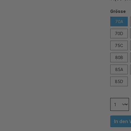
Grösse
70A
70D
75C
80B
85A
85D
In den