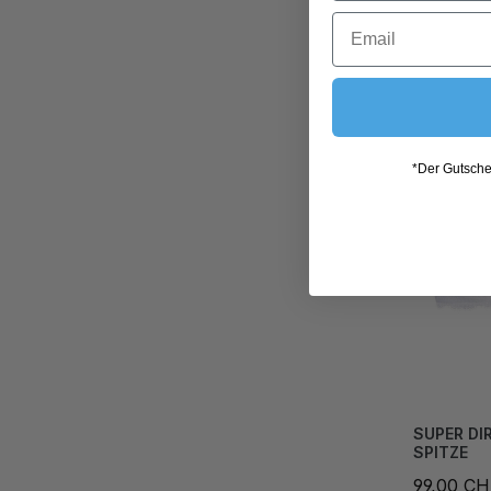
*Der Gutschei
SUPER DI
SPITZE
99,00 C