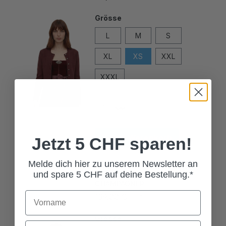
Grösse
L
M
S
XL
XS
XXL
XXXL
In den Warenkorb
Jetzt 5 CHF sparen!
Melde dich hier zu unserem Newsletter an
DAMENBLUSE JONNA
CHAMPAGNER
und spare 5 CHF auf deine Bestellung.*
139,00 CHF*
Grösse
34
36
38