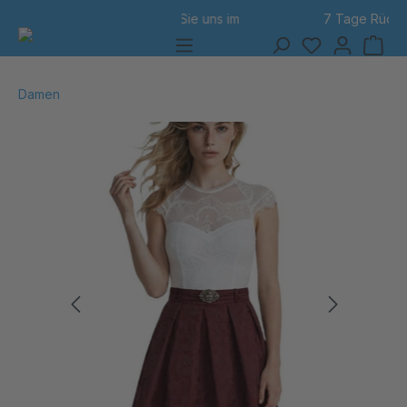
7 Tage Rückgabe
alt springen
Damen
Bildergalerie überspringen