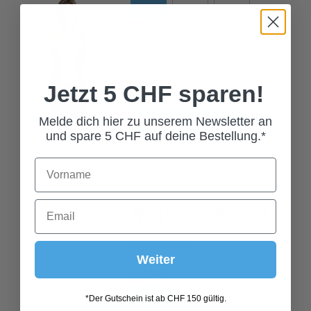
40
Jetzt 5 CHF sparen!
In den Warenkorb
Melde dich hier zu unserem Newsletter an
und spare 5 CHF auf deine Bestellung.*
SUPER DIRNDL PUSH-UP-BH
SPITZE
99,00 CHF*
Grösse
Weiter
70A
70B
70C
*Der Gutschein ist ab CHF 150 gültig.
70D
75A
75B