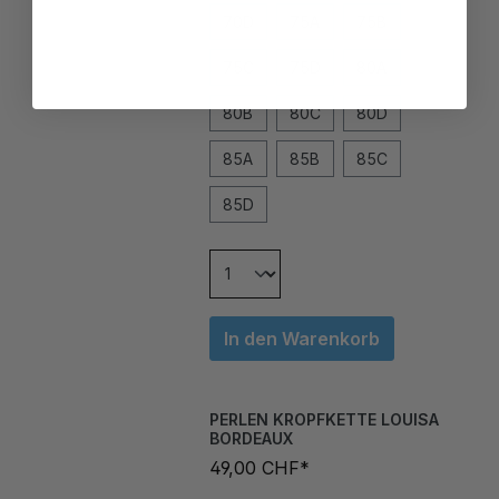
75C
75D
80A
80B
80C
80D
85A
85B
85C
85D
In den Warenkorb
PERLEN KROPFKETTE LOUISA
BORDEAUX
49,00 CHF*