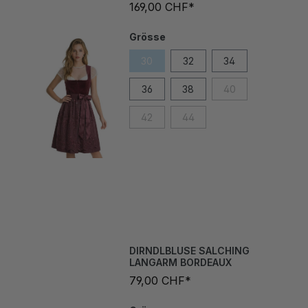
Grösse
30
32
34
36
38
40
42
44
DIRNDLBLUSE SALCHING
LANGARM BORDEAUX
79,00 CHF*
Grösse