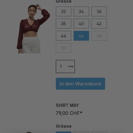
32
34
36
38
40
42
44
46
48
50
In den Warenkorb
SHIRT MAY
79,00 CHF*
Grösse
34
36
38