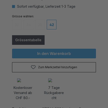
Sofort verfügbar, Lieferzeit 1-3 Tage
auswählen
Grösse
32
34
38
42
(Diese Option ist zurzeit nicht verfügbar.)
(Diese Option ist zurzeit nicht verfügbar.)
(Diese Option ist zurzeit nicht verfügbar.)
Grössentabelle
In den Warenkorb
Zum Merkzettel hinzufügen
Kostenloser
7 Tage
Versand ab
Rückgabere
CHF 80.-
cht
Produktnummer:
271364_000_bordeaux.5