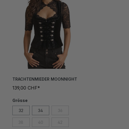
TRACHTENMIEDER MOONNIGHT
139,00 CHF*
Grösse
32
34
36
38
40
42