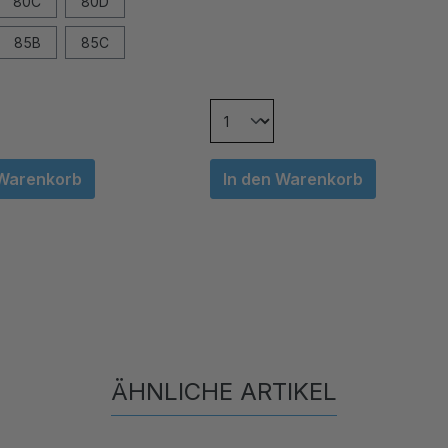
80C
80D
85B
85C
 Warenkorb
In den Warenkorb
ÄHNLICHE ARTIKEL