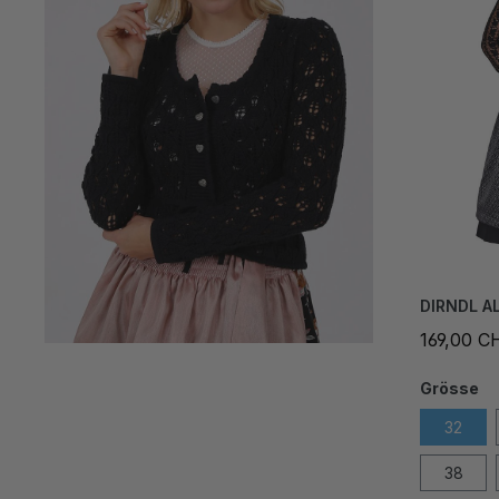
DIRNDL A
169,00 C
Grösse
32
38