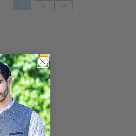
44
46
48