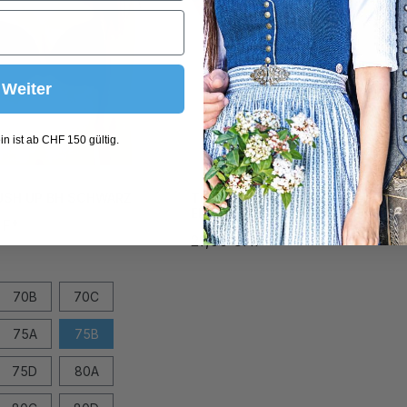
Weiter
n ist ab CHF 150 gültig.
USH UP BH SCHWARZ
TRACHTENKETTE HERZ
EDELWEISS SCHWARZ
HF*
29,00 CHF*
70B
70C
75A
75B
75D
80A