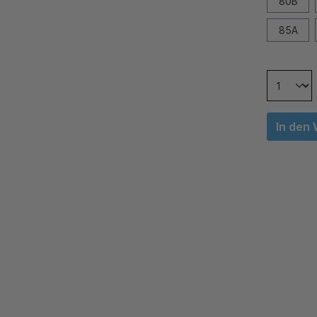
80B
85A
In den