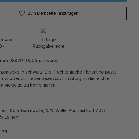
Zum Merkzettel hinzufügen
Versand
7 Tage
0.-
Rückgaberecht
mer:
038701_0004_schwarz.1
htenjacke in schwarz. Die Trachtenjacke Florentine passt
rndl oder zur Lederhose. Auch im Alltag ist die leichte
hr vielseitig zu kombinieren.
emein: 80% Baumwolle,20% Wolle. Kontraststoff 70%
% Leinen.
ung