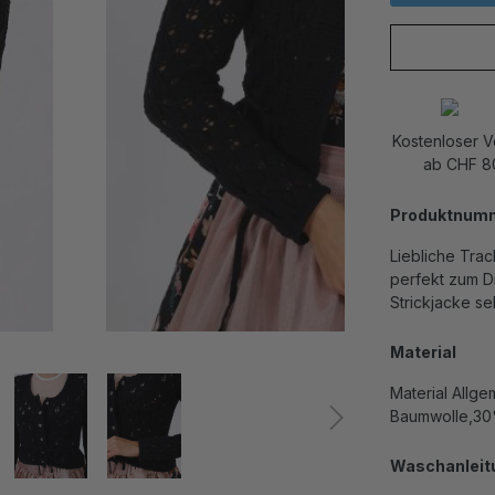
Kostenloser 
ab CHF 8
Produktnum
Liebliche Trac
perfekt zum Di
Strickjacke se
Material
Material Allg
Baumwolle,30
Waschanleit