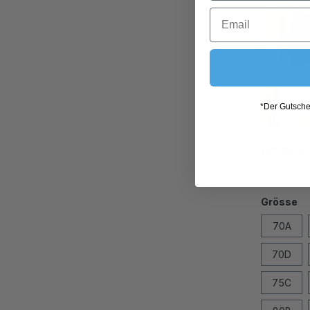
*Der Gutschei
DIRNDL P
98,00 C
Grösse
70A
70D
75C