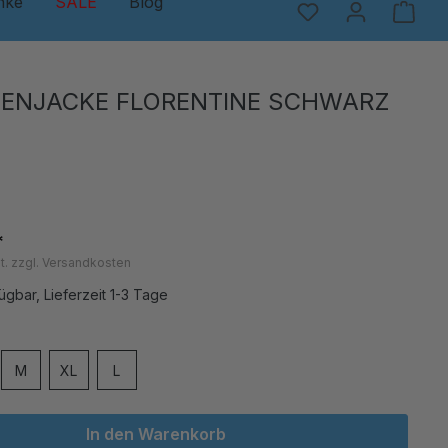
nke
SALE
Blog
ENJACKE FLORENTINE SCHWARZ
*
t. zzgl. Versandkosten
ügbar, Lieferzeit 1-3 Tage
en
M
XL
L
In den Warenkorb