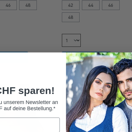
46
48
42
44
46
48
 Warenkorb
In den Warenkorb
 CHF sparen!
zu unserem Newsletter an
 auf deine Bestellung.*