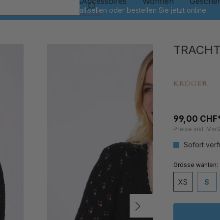
Kinder
Schmuck&Accessoires
Wohnen
Gesche
TRACHT
99,00 CHF
Preise inkl. MwS
Sofort verf
auswähl
Grösse
XS
S