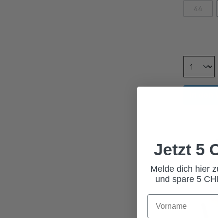
44
In den
Jetzt 5
Melde dich hier 
und spare 5 CHF