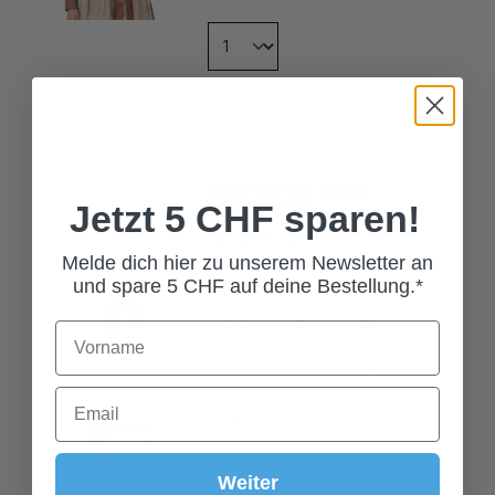
In den Warenkorb
DAMENBLUSE JONNA
CHAMPAGNER
Jetzt 5 CHF sparen!
139,00 CHF*
Melde dich hier zu unserem Newsletter an
Grösse
und spare 5 CHF auf deine Bestellung.*
34
36
38
40
42
44
46
Weiter