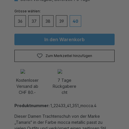
auswählen
Grösse
36
37
38
39
40
In den Warenkorb
Zum Merkzettel hinzufügen
Kostenloser
7 Tage
Versand ab
Rückgabere
CHF 80.-
cht
Produktnummer:
1_22433_41_351_mocca.4
Dieser Damen Trachtenschuh von der Marke
„Tamaris“ in der Farbe mocca metallic passt zu
vielen Outfits und verkörpert einen zeitlosen Stil.
Ausgestattet mit einem weichen Fussbett und dem