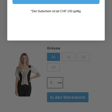
In den Warenkorb
*Der Gutschein ist ab CHF 150 gültig.
SHIRT MAY
79,00 CHF*
Grösse
34
36
38
40
In den Warenkorb