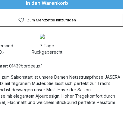
In den Warenkorb
Zum Merkzettel hinzufügen
Versand
7 Tage
0.-
Rückgaberecht
mer:
01439bordeaux.1
hl zum Saisonstart ist unsere Damen Netzstrumpfhose JASERA
z mit filigranem Muster. Sie lässt sich perfekt zur Tracht
nd ist deswegen unser Must-Have der Saison.
se mit elegantem Ajourdesign. Hoher Tragekomfort durch
el, Flachnaht und weichem Strickbund perfekte Passform
n