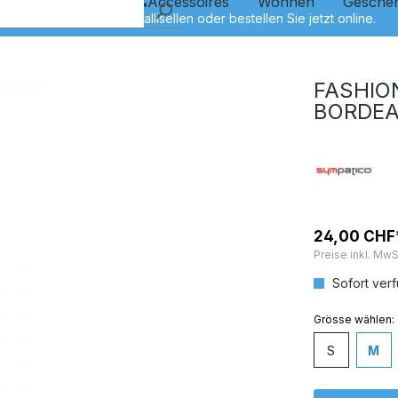
Kinder
Schmuck&Accessoires
Wohnen
Gesche
FASHIO
BORDE
24,00 CHF
Preise inkl. MwS
Sofort verf
auswähl
Grösse
S
M