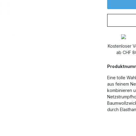
Kostenloser 
ab CHF 8
Produktnum
Eine tolle Wa
aus feinem Net
kombinieren u
Netzstrumpfho
Baumwollzwick
durch Elastha