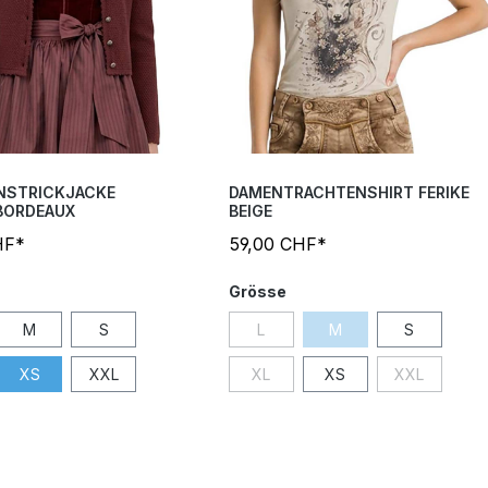
NSTRICKJACKE
DAMENTRACHTENSHIRT FERIKE
BORDEAUX
BEIGE
HF*
59,00 CHF*
Grösse
M
S
L
M
S
XS
XXL
XL
XS
XXL