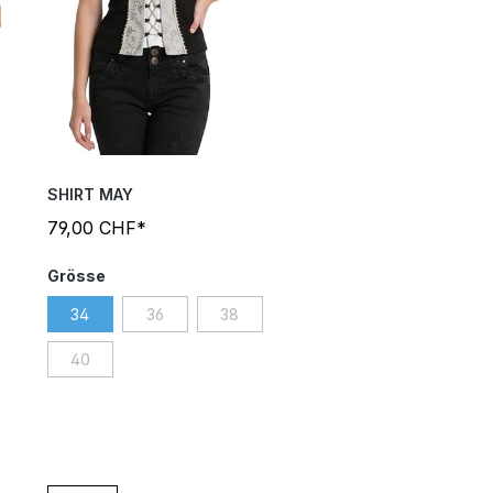
SHIRT MAY
79,00 CHF*
Grösse
34
36
38
40