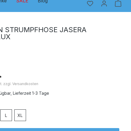
nke
SALE
Blog
N STRUMPFHOSE JASERA
AUX
*
t. zzgl. Versandkosten
ügbar, Lieferzeit 1-3 Tage
en
L
XL