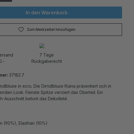
In den Warenkorb
Zum Merkzettel hinzufügen
Versand
7 Tage
0.-
Rückgaberecht
mer:
37182.7
ndlbluse in ecru. Die Dirndlbluse Kiana präsentiert sich in
den Look. Feinste Spitze verziert das Oberteil. Ein
och-Ausschnitt betont das Dekolleté.
n (90%), Elasthan (10%)