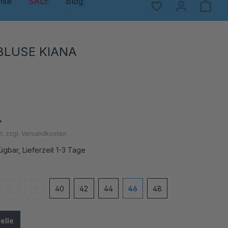
nke
SALE
Blog
BLUSE KIANA
*
t. zzgl. Versandkosten
ügbar, Lieferzeit 1-3 Tage
en
36
38
40
42
44
46
48
e Option ist zurzeit nicht verfügbar.)
(Diese Option ist zurzeit nicht verfügbar.)
(Diese Option ist zurzeit nicht verfügbar.)
elle