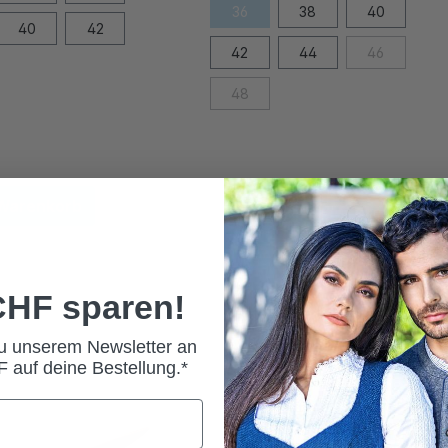
36
38
40
40
42
42
44
46
48
 Warenkorb
 CHF sparen!
zu unserem Newsletter an
 auf deine Bestellung.*