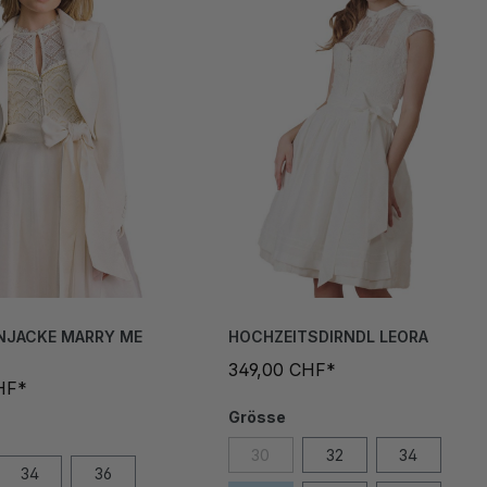
NJACKE MARRY ME
HOCHZEITSDIRNDL LEORA
349,00 CHF*
HF*
Grösse
30
32
34
34
36