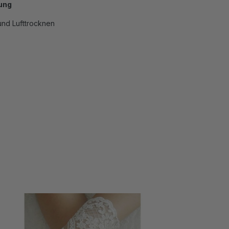
ung
nd Lufttrocknen