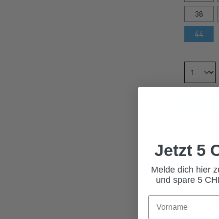
38
44
In den
Jetzt 5
Melde dich hier 
und spare 5 CHF