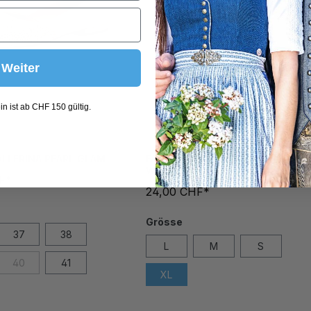
Weiter
n ist ab CHF 150 gültig.
ALLERINA PEARL GLAM
FASHION STRUMPFHOSE JASERA
WEISS
F*
24,00 CHF*
Grösse
37
38
L
M
S
40
41
XL