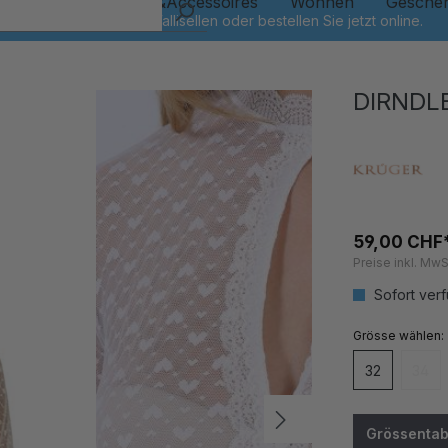
Kinder
Schmuck&Accessoires
Wohnen
Gesche
DIRNDL
59,00 CHF
Preise inkl. MwS
Sofort verf
auswähl
Grösse
32
34
(Dies
Grössentab