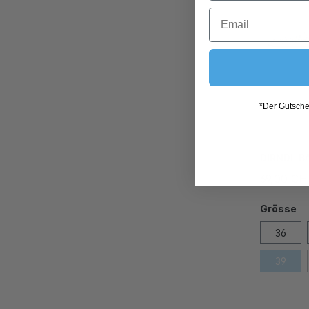
*Der Gutschei
DIRNDL B
69,00 CH
Grösse
36
39