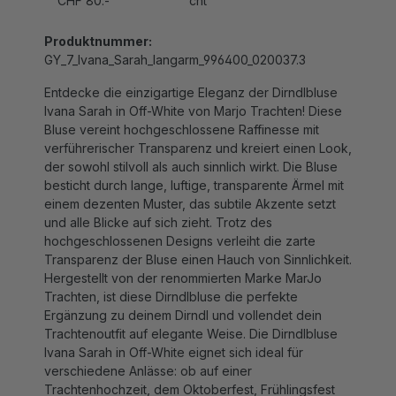
Produktnummer:
GY_7_Ivana_Sarah_langarm_996400_020037.3
Entdecke die einzigartige Eleganz der Dirndlbluse
Ivana Sarah in Off-White von Marjo Trachten! Diese
Bluse vereint hochgeschlossene Raffinesse mit
verführerischer Transparenz und kreiert einen Look,
der sowohl stilvoll als auch sinnlich wirkt. Die Bluse
besticht durch lange, luftige, transparente Ärmel mit
einem dezenten Muster, das subtile Akzente setzt
und alle Blicke auf sich zieht. Trotz des
hochgeschlossenen Designs verleiht die zarte
Transparenz der Bluse einen Hauch von Sinnlichkeit.
Hergestellt von der renommierten Marke MarJo
Trachten, ist diese Dirndlbluse die perfekte
Ergänzung zu deinem Dirndl und vollendet dein
Trachtenoutfit auf elegante Weise. Die Dirndlbluse
Ivana Sarah in Off-White eignet sich ideal für
verschiedene Anlässe: ob auf einer
Trachtenhochzeit, dem Oktoberfest, Frühlingsfest
oder einfach als schlichte, elegante Wahl zu deinem