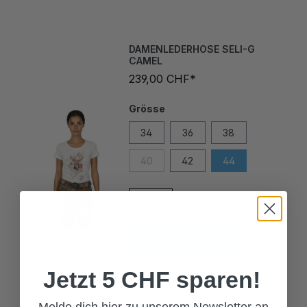
DAMENLEDERHOSE SELI-G
CAMEL
239,00 CHF*
Grösse
34
36
38
40
42
44
In den Warenkorb
Jetzt 5 CHF sparen!
Melde dich hier zu unserem Newsletter an