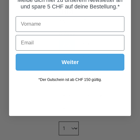
SUPER DIRNDL PUSH-UP-BH
SPITZE
und spare 5 CHF auf deine Bestellung.*
99,00 CHF*
Grösse
70A
70B
70C
70D
75A
75B
Weiter
75C
75D
80A
80B
80C
80D
*Der Gutschein ist ab CHF 150 gültig.
85A
85B
85C
85D
In den Warenkorb