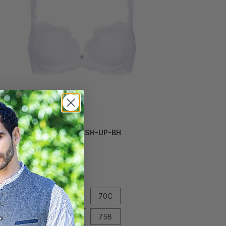
SUPER DIRNDL PUSH-UP-BH
SPITZE
99,00 CHF*
Grösse
70A
70B
70C
70D
75A
75B