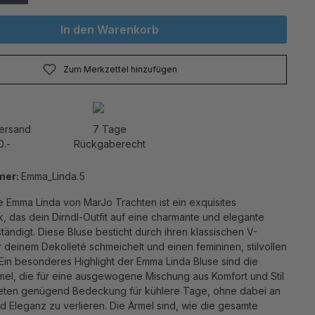
In den Warenkorb
Zum Merkzettel hinzufügen
Versand
7 Tage
0.-
Rückgaberecht
mer:
Emma_Linda.5
e Emma Linda von MarJo Trachten ist ein exquisites
, das dein Dirndl-Outfit auf eine charmante und elegante
tändigt. Diese Bluse besticht durch ihren klassischen V-
r deinem Dekolleté schmeichelt und einen femininen, stilvollen
Ein besonderes Highlight der Emma Linda Bluse sind die
mel, die für eine ausgewogene Mischung aus Komfort und Stil
ieten genügend Bedeckung für kühlere Tage, ohne dabei an
nd Eleganz zu verlieren. Die Ärmel sind, wie die gesamte