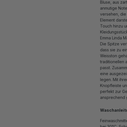
Bluse, aus zar
anmutige Note 
versehen, die 
Element darste
Touch hinzu u
Kleidungsstüc
Emma Linda Mar
Die Spitze ver
dass sie zu ei
Weisston gehal
traditionelle
passt.
Zusamme
eine ausgezeic
legen. Mit ihr
Knopfleiste un
perfekt zur Ge
ansprechend g
Waschanleit
Feinwaschmit
bei 30°C, Sch