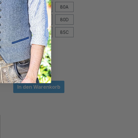
75C
75D
80A
80B
80C
80D
85A
85B
85C
85D
In den Warenkorb