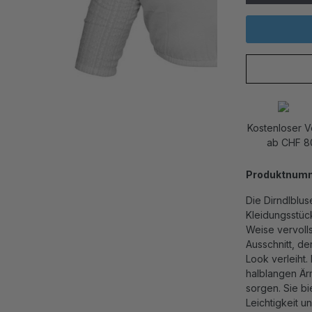
Kostenloser 
ab CHF 8
Produktnum
Die Dirndlblus
Kleidungsstück
Weise vervolls
Ausschnitt, de
Look verleiht.
halblangen Är
sorgen. Sie b
Leichtigkeit u