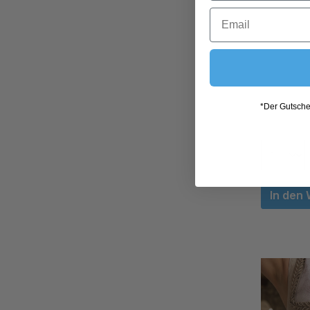
*Der Gutschei
In den