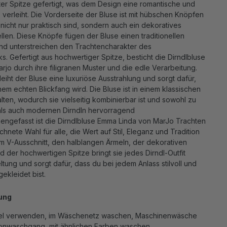
ter Spitze gefertigt, was dem Design eine romantische und
verleiht.
Die Vorderseite der Bluse ist mit hübschen Knöpfen
nicht nur praktisch sind, sondern auch ein dekoratives
llen. Diese Knöpfe fügen der Bluse einen traditionellen
nd unterstreichen den Trachtencharakter des
ks.
Gefertigt aus hochwertiger Spitze, besticht die Dirndlbluse
jo durch ihre filigranen Muster und die edle Verarbeitung.
leiht der Bluse eine luxuriöse Ausstrahlung und sorgt dafür,
nem echten Blickfang wird. Die Bluse ist in einem klassischen
ten, wodurch sie vielseitig kombinierbar ist und sowohl zu
n als auch modernen Dirndln hervorragend
ngefasst ist die Dirndlbluse Emma Linda von MarJo Trachten
hnete Wahl für alle, die Wert auf Stil, Eleganz und Tradition
em V-Ausschnitt, den halblangen Ärmeln, der dekorativen
d der hochwertigen Spitze bringt sie jedes Dirndl-Outfit
ltung und sorgt dafür, dass du bei jedem Anlass stilvoll und
ekleidet bist.
ung
tel verwenden, im Wäschenetz waschen, Maschinenwäsche
onwaschgang, mit ähnlichen Farben waschen