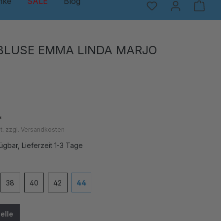
nke
SALE
Blog
BLUSE EMMA LINDA MARJO
*
t. zzgl. Versandkosten
ügbar, Lieferzeit 1-3 Tage
en
38
40
42
44
elle