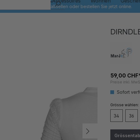
Kinder
Schmuck&Accessoires
Wohnen
Gesche
DIRNDL
59,00 CHF
Preise inkl. MwS
Sofort verf
auswähl
Grösse
34
36
Grössentab