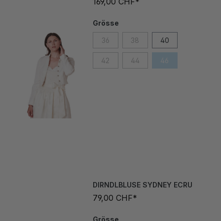
Grösse
36
38
40
42
44
46
DIRNDLBLUSE SYDNEY ECRU
79,00 CHF*
Grösse