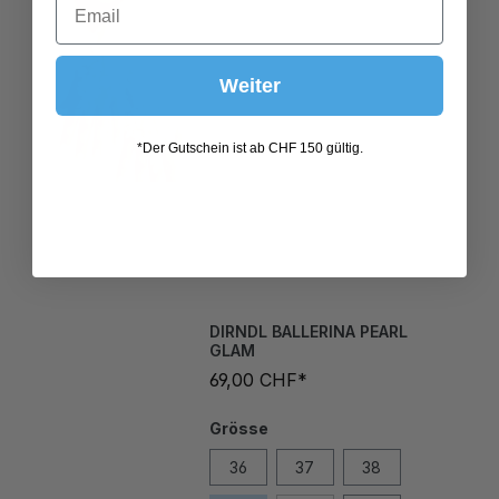
Weiter
*Der Gutschein ist ab CHF 150 gültig.
DIRNDL BALLERINA PEARL
GLAM
69,00 CHF*
Grösse
36
37
38
39
40
41