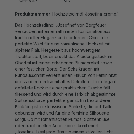
Produktnummer:
Hochzeitsdirndl_Josefina_creme.1
Das Hochzeitsdirndl „Josefina“ von Bergfeuer
verzaubert mit einer raffinierten Kombination aus
traditioneller Eleganz und modernem Chic – die
perfekte Wahl für eine romantische Hochzeit mit
alpinem Flair. Hergestellt aus hochwertigem
Trachtenstoff, beeindruckt das Kleidungsstück im
Oberteil mit einem erhabenen Blumenrelief sowie
einer festlichen Borte. Der Schalkragen mit
Rundausschnitt verleiht einen Hauch von Femininität
und zaubert ein traumhaftes Dekolleté. Der elegant
gefaltete Rock mit einer praktischen Tasche fällt
fliessend und wird durch eine farblich abgestimmte
Spitzenschürze perfekt ergänzt. Ein besonderer
Blickfang ist die klassische Schleife, die auf Taille
gebunden wird und für eine feminine Silhouette
sorgt. Ob mit romantischen Pumps, Spitzenbluse
oder traditionellen Accessoires kombiniert –
„Josefina“ lässt jede Braut in einem stilvollen Licht
erstrahlen. Rocklänge: 70cm