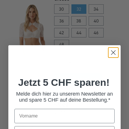
30
32
34
36
38
40
42
44
46
48
In den Warenkorb
Jetzt 5 CHF sparen!
Melde dich hier zu unserem Newsletter an
SPITZENHANDSCHUHE
NADINE
und spare 5 CHF auf deine Bestellung.*
24,00 CHF*