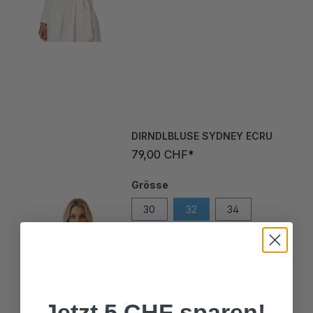
DIRNDLBLUSE SYDNEY ECRU
79,00 CHF*
Grösse
30
32
34
36
38
40
42
44
46
48
Jetzt 5 CHF sparen!