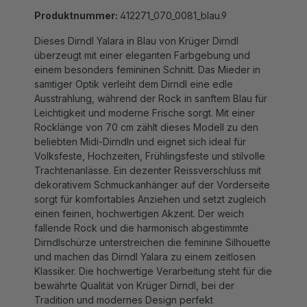
Produktnummer:
412271_070_0081_blau.9
Dieses
Dirndl Yalara in Blau von
Krüger Dirndl
überzeugt mit einer eleganten Farbgebung und
einem besonders femininen Schnitt. Das
Mieder in
samtiger Optik
verleiht dem Dirndl eine edle
Ausstrahlung, während der
Rock in sanftem Blau
für
Leichtigkeit und moderne Frische sorgt. Mit einer
Rocklänge von 70 cm
zählt dieses Modell zu den
beliebten Midi-Dirndln und eignet sich ideal für
Volksfeste, Hochzeiten, Frühlingsfeste und stilvolle
Trachtenanlässe.
Ein dezenter
Reissverschluss mit
dekorativem Schmuckanhänger
auf der Vorderseite
sorgt für komfortables Anziehen und setzt zugleich
einen feinen, hochwertigen Akzent. Der weich
fallende Rock und die harmonisch abgestimmte
Dirndlschürze
unterstreichen die feminine Silhouette
und machen das Dirndl Yalara zu einem zeitlosen
Klassiker. Die hochwertige Verarbeitung steht für die
bewährte
Qualität von Krüger Dirndl
, bei der
Tradition und modernes Design perfekt
zusammenspielen.
Das
blaue Dirndl mit 70 cm