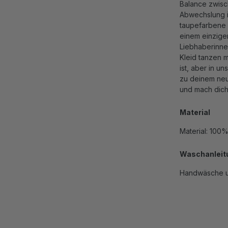
Balance zwisc
Abwechslung in
taupefarbene S
einem einzigen 
Liebhaberinnen
Kleid tanzen m
ist, aber in u
zu deinem neue
und mach dich 
Material
Material: 100
Waschanleit
Handwäsche u