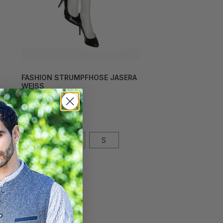
FASHION STRUMPFHOSE JASERA
WEISS
24,00 CHF*
Grösse
L
M
S
XL