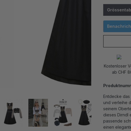
Grössentab
Benachricht
Kostenloser 
ab CHF 8
Produktnum
Entdecke das 
und verleihe d
seinem Obertei
dieses Dirndl
passende schw
einen elegant