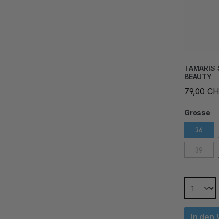
TAMARIS 
BEAUTY
79,00 C
Grösse
36
39
In den