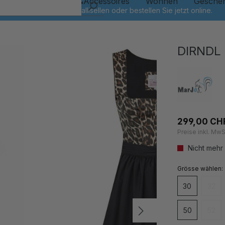
Kinder
Schmuck&Accessoires
Wohnen
Gesche
DIRNDL
299,00 CH
Preise inkl. MwS
Nicht mehr
auswähl
Grösse
30
32
(Dies
50
52
(Dies