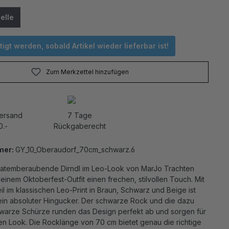
elle
igt werden, sobald Artikel wieder lieferbar ist!
Zum Merkzettel hinzufügen
Versand
7 Tage
0.-
Rückgaberecht
mer:
GY_10_Oberaudorf_70cm_schwarz.6
atemberaubende Dirndl im Leo-Look von MarJo Trachten
einem Oktoberfest-Outfit einen frechen, stilvollen Touch. Mit
l im klassischen Leo-Print in Braun, Schwarz und Beige ist
 ein absoluter Hingucker. Der schwarze Rock und die dazu
arze Schürze runden das Design perfekt ab und sorgen für
en Look. Die Rocklänge von 70 cm bietet genau die richtige