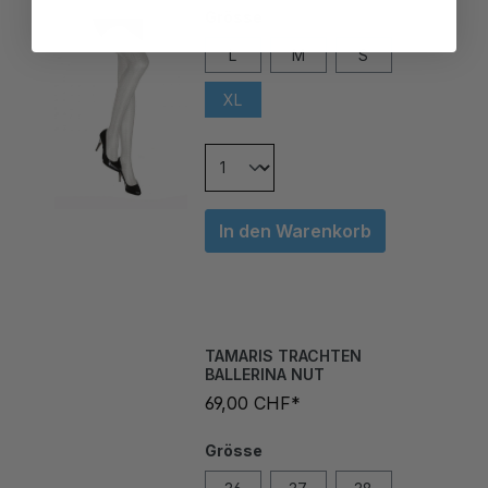
L
M
S
XL
In den Warenkorb
TAMARIS TRACHTEN
BALLERINA NUT
69,00 CHF*
Grösse
36
37
38