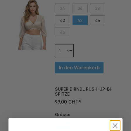
34
36
38
40
42
44
46
In den Warenkorb
SUPER DIRNDL PUSH-UP-BH
SPITZE
99,00 CHF*
Grösse
70A
70B
70C
70D
75A
75B