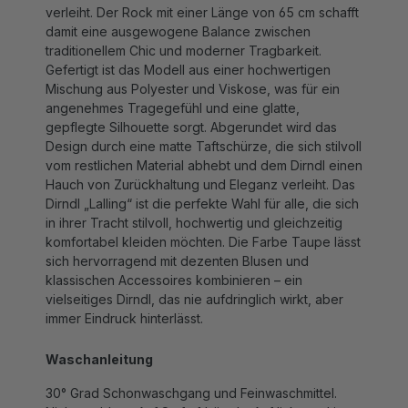
damit eine ausgewogene Balance zwischen
traditionellem Chic und moderner Tragbarkeit.
Gefertigt ist das Modell aus einer hochwertigen
Mischung aus Polyester und Viskose, was für ein
angenehmes Tragegefühl und eine glatte,
gepflegte Silhouette sorgt. Abgerundet wird das
Design durch eine matte Taftschürze, die sich stilvoll
vom restlichen Material abhebt und dem Dirndl einen
Hauch von Zurückhaltung und Eleganz verleiht. Das
Dirndl „Lalling“ ist die perfekte Wahl für alle, die sich
in ihrer Tracht stilvoll, hochwertig und gleichzeitig
komfortabel kleiden möchten. Die Farbe Taupe lässt
sich hervorragend mit dezenten Blusen und
klassischen Accessoires kombinieren – ein
vielseitiges Dirndl, das nie aufdringlich wirkt, aber
immer Eindruck hinterlässt.
Waschanleitung
30° Grad Schonwaschgang und Feinwaschmittel.
Nicht tumblern. Auf Stufe 1 bügeln. Auf links und im