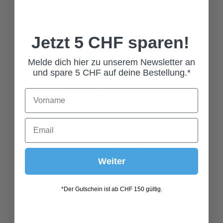
75C
75D
80A
Jetzt 5 CHF sparen!
80B
80C
80D
85A
85B
85C
Melde dich hier zu unserem Newsletter an
und spare 5 CHF auf deine Bestellung.*
85D
In den Warenkorb
Weiter
FASHION STRUMPFHOSE
JASERA WEISS
*Der Gutschein ist ab CHF 150 gültig.
24,00 CHF*
Grösse