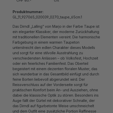
Produktnummer:
GL_11_927065_020039_0270_taupe_65cm.1
Das Dirndl „Lalling“ von Marjo in der Farbe Taupe ist
ein eleganter Klassiker, der moderne Zurückhaltung
mit traditionellen Elementen vereint. Die harmonische
Farbgebung in einem warmen Taupeton
unterstreicht den edlen Charakter dieses Modells
und sorgt für eine stilvolle Ausstrahlung zu
verschiedensten Anlässen – ob Volksfest, Hochzeit
oder ein feierliches Familienfest. Das Oberteil
begeistert mit einem dezenten floralen Muster, das
sich wunderbar in das Gesamtbild einfügt und durch
feine Borten liebevoll abgerundet wird. Der
Reissverschluss auf der Vorderseite sorgt für
praktischen Komfort beim An- und Ausziehen, ohne
dabei die klassische Optik zu stören. Besonders ins
Auge fällt der Gürtel mit dekorativer Schnalle, der
das Dirndl auf figurbetonte Weise umschmeichelt
und dem Outfit eine zusätzliche Portion Raffinesse
verleiht. Der Rock mit einer Länge von 65 cm schafft