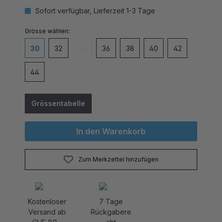
Sofort verfügbar, Lieferzeit 1-3 Tage
auswählen
Grösse
30
32
34
36
38
40
42
(Diese Option ist zurzeit nicht verfügbar.)
44
Grössentabelle
In den Warenkorb
Zum Merkzettel hinzufügen
Kostenloser
7 Tage
Versand ab
Rückgabere
CHF 80.-
cht