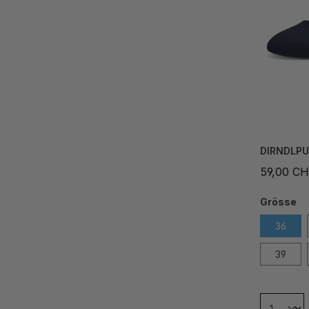
DIRNDLP
59,00 C
Grösse
36
39