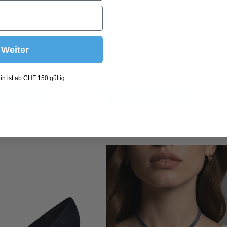
85A
85B
85C
85D
Weiter
n ist ab CHF 150 gültig.
 Warenkorb
In den Warenkorb