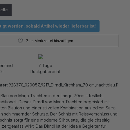
elle
igt werden, sobald Artikel wieder lieferbar ist!
Zum Merkzettel hinzufügen
Versand
7 Tage
0.-
Rückgaberecht
mer:
928370_020057_9217_Dirndl_Kirchham_70 cm_nachtblau.11
n Blau von Marjo Trachten in der Länge 70cm – festlich,
ditionell! Dieses Dirndl von Marjo Trachten begeistert mit
en Blauton und einer stilvollen Kombination aus edlem Samt-
in schimmernder Schürze. Der Schnitt mit Reissverschluss und
hnitt sorgt für eine moderne Silhouette, die gleichzeitig
d zeitgemäss wirkt. Das Dirndl ist der ideale Begleiter für