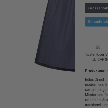
Grössentab
Benachricht
Kostenloser 
ab CHF 8
Produktnum
Edles Dirndl i
modern und tra
seinem elegant
Mieder und fe
dezentem Aussc
traditionell un