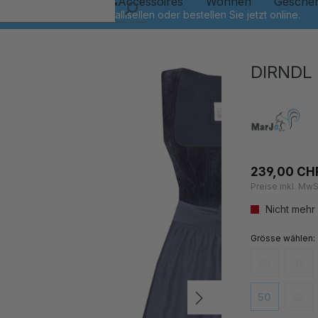
Kinder
Schmuck&Accessoires
Wohnen
Gesche
DIRNDL
239,00 CH
Preise inkl. MwS
Nicht mehr
auswähl
Grösse
30
32
(Diese Option
(Dies
50
52
(Diese Option
(Dies