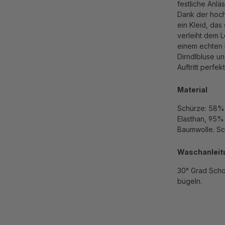
festliche Anlä
Dank der hoch
ein Kleid, das 
verleiht dem L
einem echten H
Dirndlbluse u
Auftritt perfe
Material
Schürze: 58% 
Elasthan, 95%
Baumwolle. Sc
Waschanleit
30° Grad Scho
bügeln.