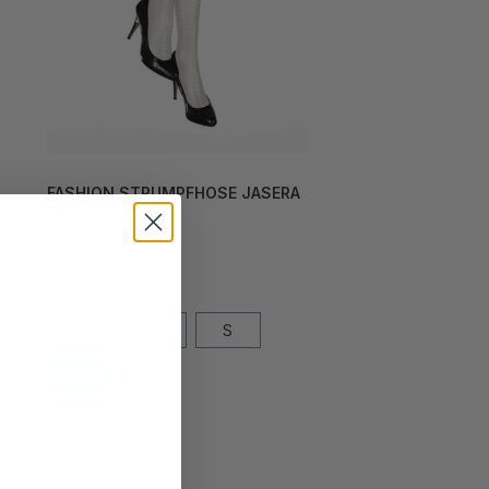
FASHION STRUMPFHOSE JASERA
WEISS
24,00 CHF*
Grösse
L
M
S
XL